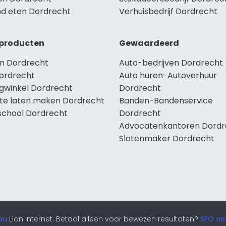
d eten Dordrecht
Verhuisbedrijf Dordrecht
producten
Gewaardeerd
n Dordrecht
Auto-bedrijven Dordrecht
ordrecht
Auto huren-Autoverhuur
ngwinkel Dordrecht
Dordrecht
te laten maken Dordrecht
Banden-Bandenservice
school Dordrecht
Dordrecht
Advocatenkantoren Dordr
Slotenmaker Dordrecht
au
Lion Internet. Betaal alleen voor bewezen resultaten?
SEO opt