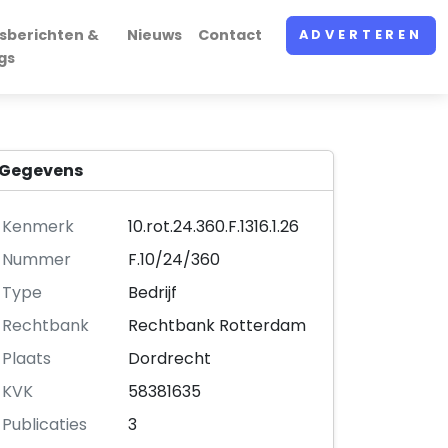
sberichten &
Nieuws
Contact
ADVERTEREN
gs
Gegevens
Kenmerk
10.rot.24.360.F.1316.1.26
Nummer
F.10/24/360
Type
Bedrijf
Rechtbank
Rechtbank Rotterdam
Plaats
Dordrecht
KVK
58381635
Publicaties
3