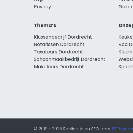
Privacy
Gezon
Thema’s
Onze 
Klussenbedrijf Dordrecht
Keuke
Notarissen Dordrecht
Vca D
Taxateurs Dordrecht
Kledi
Schoonmaakbedrijf Dordrecht
Websi
Makelaars Dordrecht
Sport
© 2019 - 2026 Realisatie en SEO door
SEO-bure