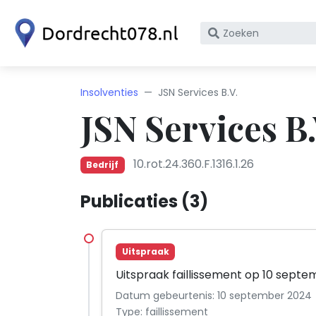
Zoek
op
bedrijfsnaam
of
Insolventies
JSN Services B.V.
KvK
JSN Services B.
nummer
10.rot.24.360.F.1316.1.26
Bedrijf
Publicaties (3)
Uitspraak
Uitspraak faillissement op 10 sept
Datum gebeurtenis: 10 september 2024
Type: faillissement