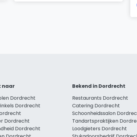
t naar
Bekend in Dordrecht
holen Dordrecht
Restaurants Dordrecht
winkels Dordrecht
Catering Dordrecht
Dordrecht
Schoonheidssalon Dordrec
r Dordrecht
Tandartspraktijken Dordr
dheid Dordrecht
Loodgieters Dordrecht
len Dordrecht
Stukadoorsbedrijf Dordrec