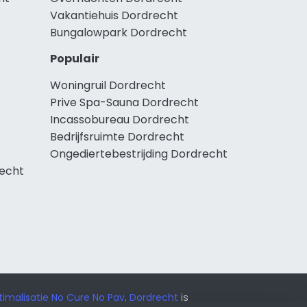
Vakantiehuis Dordrecht
Bungalowpark Dordrecht
Populair
Woningruil Dordrecht
Prive Spa-Sauna Dordrecht
Incassobureau Dordrecht
Bedrijfsruimte Dordrecht
Ongediertebestrijding Dordrecht
echt
imalisatie No Cure No Pay
.
Dordrecht
is