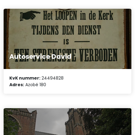
Autoservice David
KvK nummer:
24494828
Adres:
Azobé 180