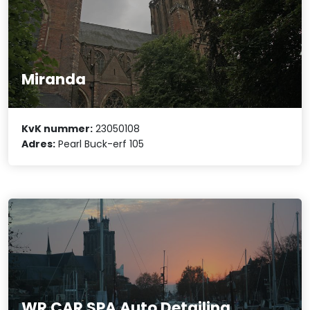
Miranda
KvK nummer:
23050108
Adres:
Pearl Buck-erf 105
WR CAR SPA Auto Detailing