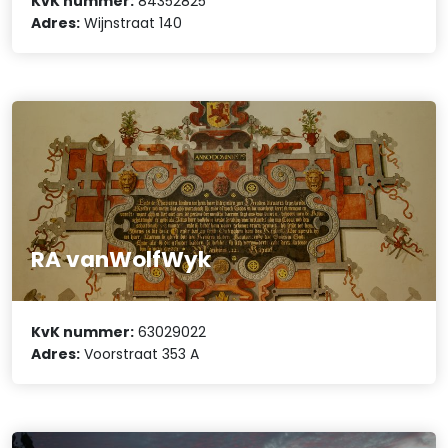
KvK nummer:
84352825
Adres:
Wijnstraat 140
RA vanWolfWyk
KvK nummer:
63029022
Adres:
Voorstraat 353 A