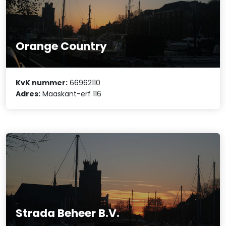
Orange Country
KvK nummer:
66962110
Adres:
Maaskant-erf 116
Strada Beheer B.V.