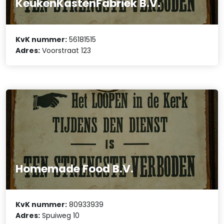
KeukenKastenFabriek B.V.
KvK nummer:
56181515
Adres:
Voorstraat 123
Homemade Food B.V.
KvK nummer:
80933939
Adres:
Spuiweg 10