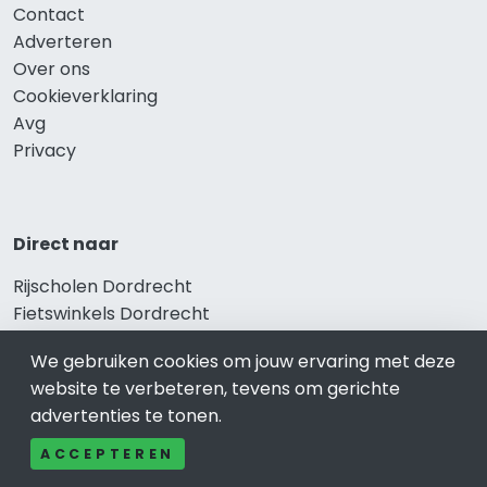
Contact
Adverteren
Over ons
Cookieverklaring
Avg
Privacy
Direct naar
Rijscholen Dordrecht
Fietswinkels Dordrecht
Taxi Dordrecht
We gebruiken cookies om jouw ervaring met deze
Kapper Dordrecht
website te verbeteren, tevens om gerichte
Gezondheid Dordrecht
advertenties te tonen.
Afvallen Dordrecht
Gezond eten Dordrecht
ACCEPTEREN