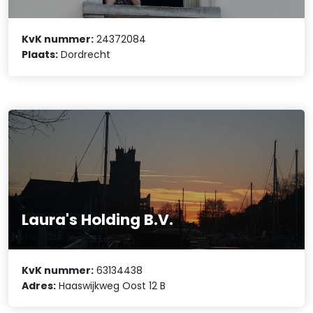
KvK nummer:
24372084
Plaats:
Dordrecht
Laura's Holding B.V.
KvK nummer:
63134438
Adres:
Haaswijkweg Oost 12 B