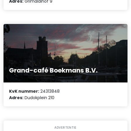
Adres:
Grimaldihof 9
Grand-café Boekmans B.V.
KvK nummer:
24313848
Adres:
Dudokplein 210
ADVERTENTIE