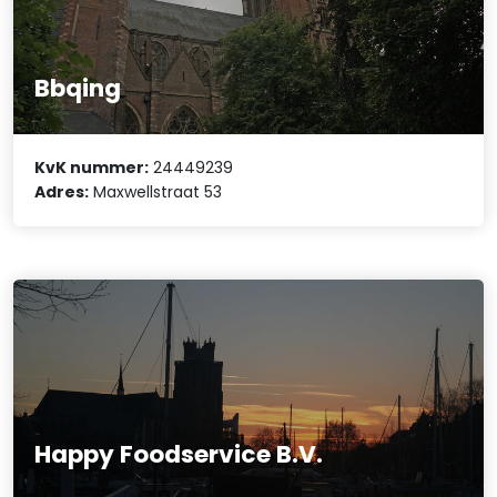
Bbqing
KvK nummer:
24449239
Adres:
Maxwellstraat 53
Happy Foodservice B.V.