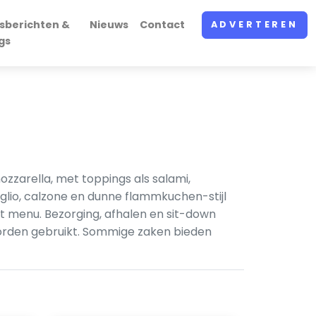
sberichten &
Nieuws
Contact
ADVERTEREN
gs
ozzarella, met toppings als salami,
aglio, calzone en dunne flammkuchen-stijl
et menu. Bezorging, afhalen en sit-down
worden gebruikt. Sommige zaken bieden