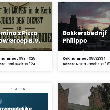
mino's Pizza
Bakkersbedrijf
w Groep B.V.
Philippo
 nummer:
69914028
KvK nummer:
68532334
es:
Pearl Buck-erf 24
Adres:
Aletta Jacobs-erf 8
ADVERTENTIE