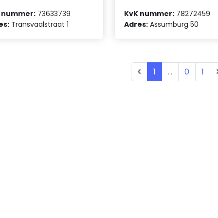
 nummer:
73633739
KvK nummer:
78272459
es:
Transvaalstraat 1
Adres:
Assumburg 50
1
...
0
1