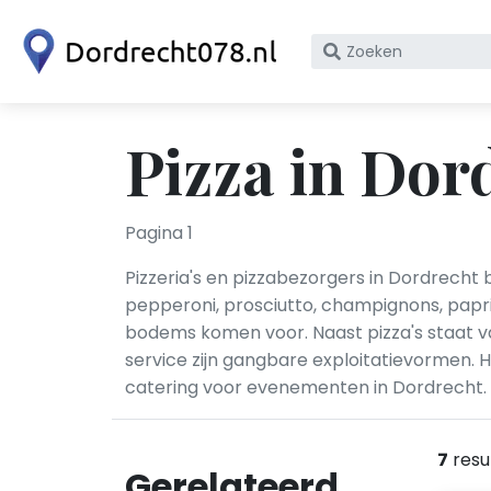
Zoek
op
bedrijfsnaam
of
Pizza in Dor
KvK
nummer
Pagina 1
Pizzeria's en pizzabezorgers in Dordrecht 
pepperoni, prosciutto, champignons, paprik
bodems komen voor. Naast pizza's staat vaa
service zijn gangbare exploitatievormen.
catering voor evenementen in Dordrecht.
7
resu
Gerelateerd