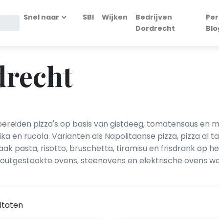
Snel naar
SBI
Wijken
Bedrijven
Per
Dordrecht
Blo
drecht
bereiden pizza's op basis van gistdeeg, tomatensaus en m
a en rucola. Varianten als Napolitaanse pizza, pizza al t
k pasta, risotto, bruschetta, tiramisu en frisdrank op h
 Houtgestookte ovens, steenovens en elektrische ovens 
ltaten