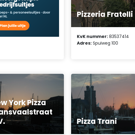
Pizzeria Fratelli
KvK nummer:
83537414
Adres:
Spuiweg 100
w York Pizza
ansvaalstraat
V.
Pizza Trani