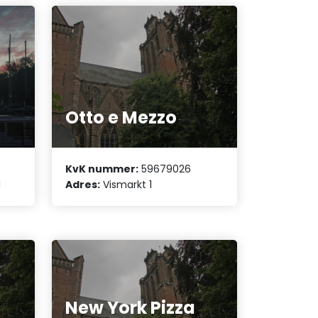
Otto e Mezzo
KvK nummer:
59679026
1
Adres:
Vismarkt 1
New York Pizza