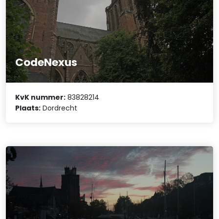
CodeNexus
KvK nummer:
83828214
Plaats:
Dordrecht