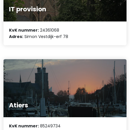
IT provision
KvK nummer:
24361068
Adres:
Simon Vestdijk-erf 78
Atiers
KvK nummer:
85249734