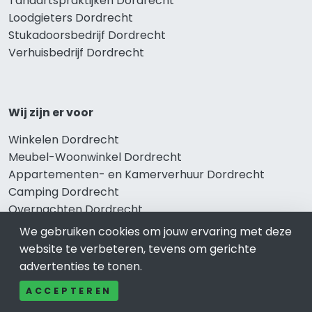
Tandartspraktijken Dordrecht
Loodgieters Dordrecht
Stukadoorsbedrijf Dordrecht
Verhuisbedrijf Dordrecht
Wij zijn er voor
Winkelen Dordrecht
Meubel-Woonwinkel Dordrecht
Appartementen- en Kamerverhuur Dordrecht
Camping Dordrecht
Overnachten Dordrecht
Vakantiehuis Dordrecht
We gebruiken cookies om jouw ervaring met deze
Bungalowpark Dordrecht
website te verbeteren, tevens om gerichte
advertenties te tonen.
ACCEPTEREN
Thema’s