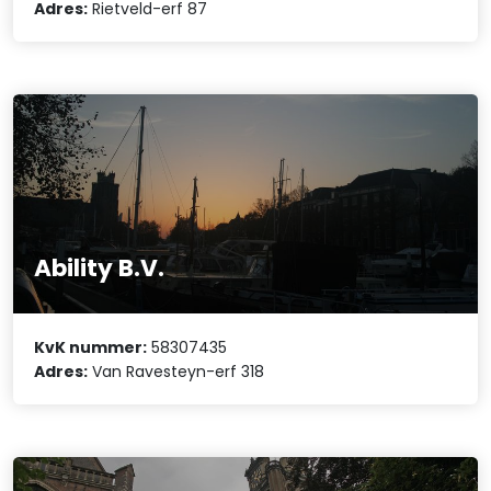
Adres:
Rietveld-erf 87
Ability B.V.
KvK nummer:
58307435
Adres:
Van Ravesteyn-erf 318