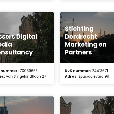
Stichting
ssers Digital
Dordrecht
edia
Marketing en
nsultancy
Partners
 nummer:
70089663
KvK nummer:
24413671
es:
Van Slingelandtlaan 27
Adres:
Spuiboulevard 99