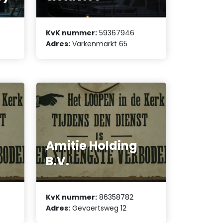
KvK nummer:
59367946
Adres:
Varkenmarkt 65
Amitie Holding
B.V.
KvK nummer:
86358782
Adres:
Gevaertsweg 12