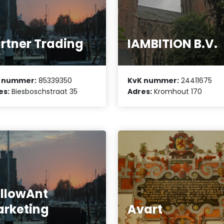
rtner Trading
IAMBITION B.V.
 nummer:
85339350
KvK nummer:
24411675
es:
Biesboschstraat 35
Adres:
Kromhout 170
llowAnt
rketing
Avart