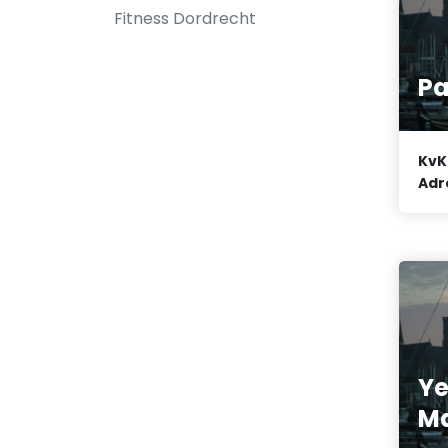
Fitness Dordrecht
Pa
KvK
Adr
Ye
Ma