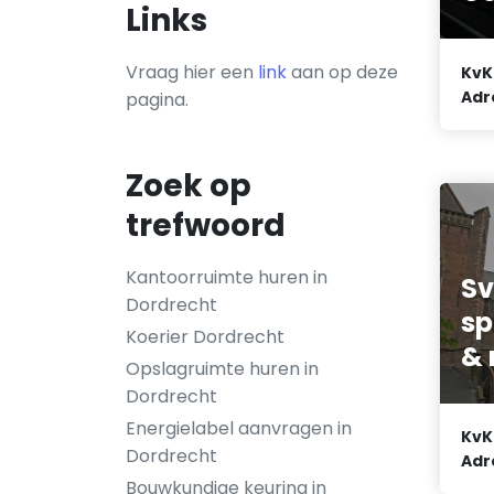
Links
Vraag hier een
link
aan op deze
KvK
Adr
pagina.
Zoek op
trefwoord
Kantoorruimte huren in
Sv
Dordrecht
sp
Koerier Dordrecht
&
Opslagruimte huren in
Dordrecht
Energielabel aanvragen in
KvK
Dordrecht
Adr
Bouwkundige keuring in