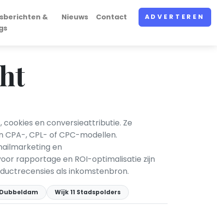
sberichten &
Nieuws
Contact
ADVERTEREN
gs
ht
 cookies en conversieattributie. Ze
en CPA-, CPL- of CPC-modellen.
mailmarketing en
oor rapportage en ROI-optimalisatie zijn
oductrecensies als inkomstenbron.
0 Dubbeldam
Wijk 11 Stadspolders