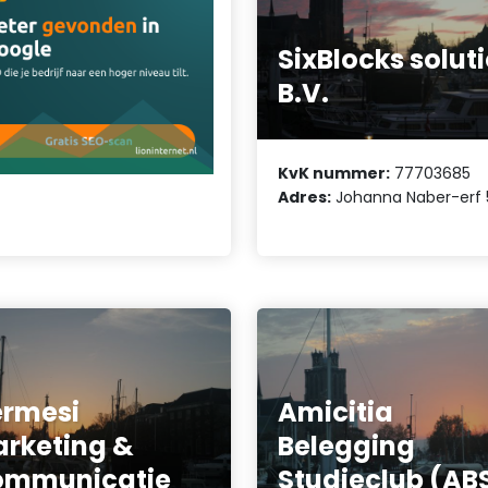
SixBlocks solut
B.V.
KvK nummer:
77703685
Adres:
Johanna Naber-erf 
rmesi
Amicitia
rketing &
Belegging
ommunicatie
Studieclub (AB