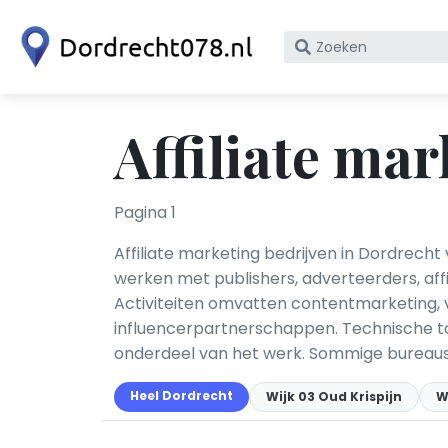
Zoek
op
bedrijfsnaam
of
Affiliate ma
KvK
nummer
Pagina 1
Affiliate marketing bedrijven in Dordrecht
werken met publishers, adverteerders, aff
Activiteiten omvatten contentmarketing, v
influencerpartnerschappen. Technische too
onderdeel van het werk. Sommige bureaus 
Heel Dordrecht
Wijk 03 Oud Krispijn
W