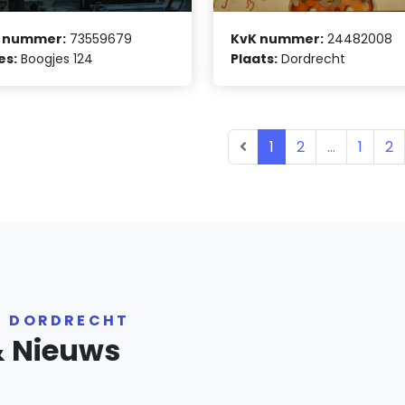
 nummer:
73559679
KvK nummer:
24482008
es:
Boogjes 124
Plaats:
Dordrecht
1
2
...
1
2
R DORDRECHT
& Nieuws