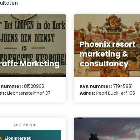
ultaten
Phoenix resort
marketing &
raffe Marketing
consultancy
 nummer:
81528965
KvK nummer:
71945881
es:
Liechtensteinhof 37
Adres:
Pearl Buck-erf 105
ADVERTENTIE