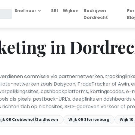
Snel naar
SBI
Wijken
Bedrijven
Per
Dordrecht
Blo
rketing in Dordrec
 verdienen commissie via partnernetwerken, trackinglinks,
iliate-netwerken zoals Daisycon, TradeTracker of Awin, 
ergelijkingssites, cashbackplatforms, kortingscodes, e-
ls als pixels, postback-URL's, deeplinks en dashboards v
richten zich op nichesites, SEO-gedreven verkeer of pr
ijk 08 Crabbehof/Zuidhoven
Wijk 09 Sterrenburg
Wijk 1