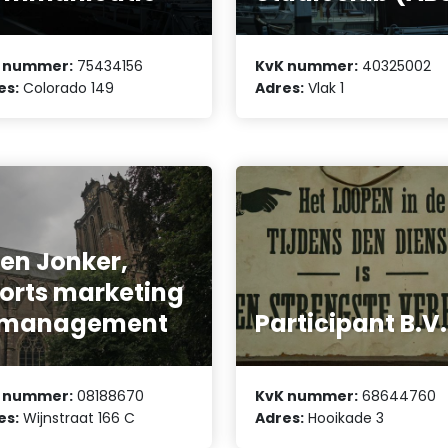
 nummer:
75434156
KvK nummer:
40325002
es:
Colorado 149
Adres:
Vlak 1
en Jonker,
orts marketing
 management
Participant B.V.
 nummer:
08188670
KvK nummer:
68644760
es:
Wijnstraat 166 C
Adres:
Hooikade 3