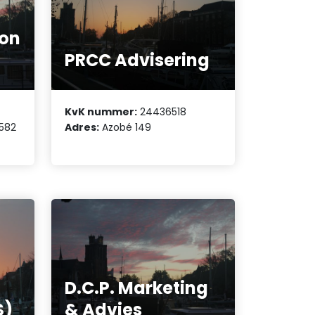
ion
PRCC Advisering
KvK nummer:
24436518
582
Adres:
Azobé 149
D.C.P. Marketing
S)
& Advies