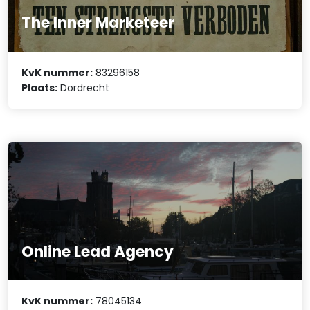
The Inner Marketeer
KvK nummer:
83296158
Plaats:
Dordrecht
Online Lead Agency
KvK nummer:
78045134