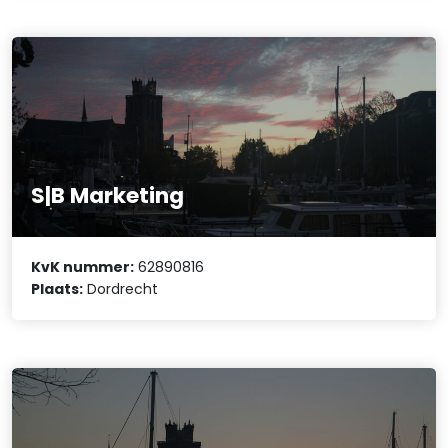
S|B Marketing
KvK nummer:
62890816
Plaats:
Dordrecht