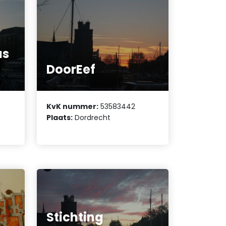
us
DoorEef
KvK nummer:
53583442
Plaats:
Dordrecht
Stichting