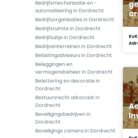
ge
Bedrijfsmechanisatie en -
automatisering in Dordrecht
ar
Bedrijfsorganisaties in Dordrecht
Bedrijfsruimte in Dordrecht
KvK
Bedrijfsuitje in Dordrecht
Adr
Bedrijventerreinen in Dordrecht
Belastingadviseurs in Dordrecht
Beleggingen en
vermogensbeheer in Dordrecht
Belettering en decoratie in
Dordrecht
Bestuursrecht advocaat in
Ae
Dordrecht
In
Beveiligingsbedrijven in
Dordrecht
Beveiligings camera in Dordrecht
KvK