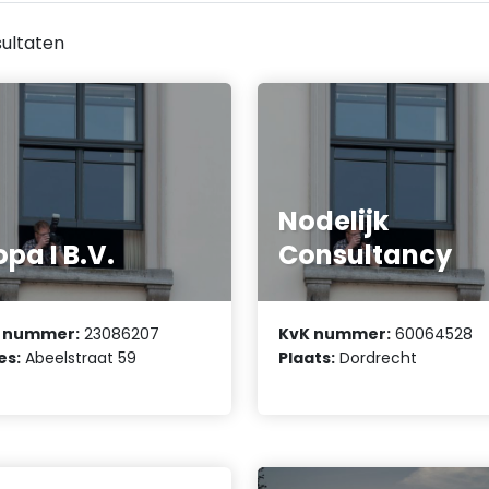
ultaten
Nodelijk
pa I B.V.
Consultancy
 nummer:
23086207
KvK nummer:
60064528
es:
Abeelstraat 59
Plaats:
Dordrecht