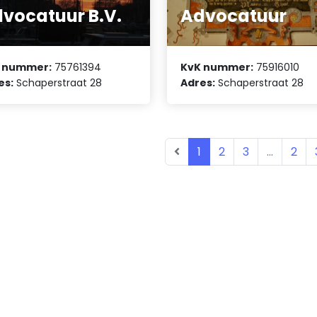
vocatuur B.V.
Advocatuur
 nummer:
75761394
KvK nummer:
75916010
es:
Schaperstraat 28
Adres:
Schaperstraat 28
1
2
3
...
2