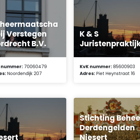
eheermaatscha
ij Verstegen
K & S
rdrecht B.V.
Juristenpraktij
 nummer:
70060479
KvK nummer:
85600903
es:
Noordendijk 207
Adres:
Piet Heynstraat 16
Stichting Behee
Derdengelden
esert
Niesert