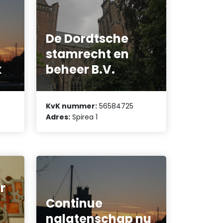
De Dordtsche
stamrecht en
k
beheer B.V.
KvK nummer:
56584725
Adres:
Spirea 1
r
Continue
nalatenschap nu