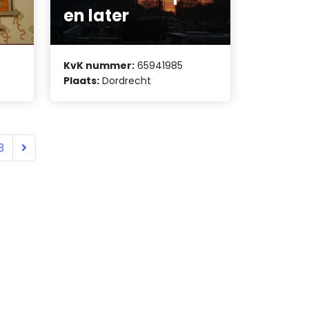
en later
KvK nummer:
65941985
Plaats:
Dordrecht
3