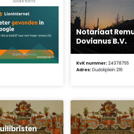
ADVERTENTIE
Notariaat Rem
Dovianus B.V.
KvK nummer:
24378755
Adres:
Dudokplein 216
uilibristen