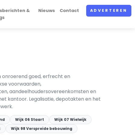
sberichten &
Nieuws
Contact
ADVERTEREN
gs
n onroerend goed, erfrecht en
jkse voorwaarden,
atuten, aandeelhoudersovereenkomsten en
et kantoor. Legalisatie, depotakten en het
 werk.
and
Wijk 06 Staart
Wijk 07 Wielwijk
t
Wijk 98 Verspreide bebouwing