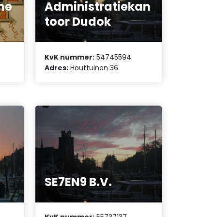
he
Administratiekan
toor Dudok
KvK nummer:
54745594
Adres:
Houttuinen 36
SE7EN9 B.V.
KvK nummer:
55737137