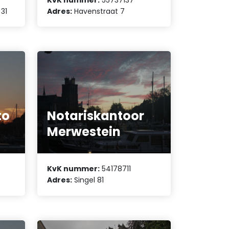
31
Adres:
Havenstraat 7
to
Notariskantoor
Merwestein
KvK nummer:
54178711
Adres:
Singel 81