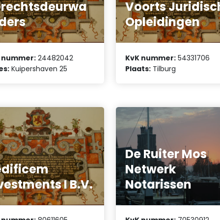
rechtsdeurwa
Voorts Juridisc
ders
Opleidingen
 nummer:
24482042
KvK nummer:
54331706
es:
Kuipershaven 25
Plaats:
Tilburg
De Ruiter Mos
dificem
Netwerk
vestments I B.V.
Notarissen
 nummer:
80611605
KvK nummer:
70530912