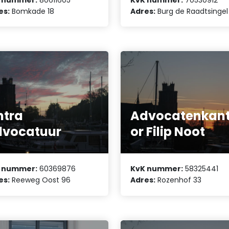
es:
Bomkade 18
Adres:
Burg de Raadtsingel 
ntra
Advocatenkan
dvocatuur
or Filip Noot
 nummer:
60369876
KvK nummer:
58325441
es:
Reeweg Oost 96
Adres:
Rozenhof 33