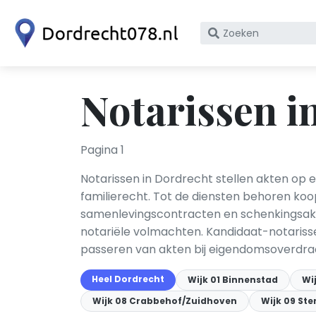
Zoek
op
bedrijfsnaam
of
Notarissen i
KvK
nummer
Pagina 1
Notarissen in Dordrecht stellen akten op
familierecht. Tot de diensten behoren koo
samenlevingscontracten en schenkingsakte
notariële volmachten. Kandidaat-notarisse
passeren van akten bij eigendomsoverdrac
Heel Dordrecht
Wijk 01 Binnenstad
Wi
Wijk 08 Crabbehof/Zuidhoven
Wijk 09 St