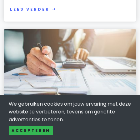
LEES VERDER
We gebruiken cookies om jouw ervaring met deze
website te verbeteren, tevens om gerichte
ZAKELIJKE DIENSTVERLENING
advertenties te tonen.
Boekhouder in Maassluis en
omgeving: rustig overzicht in uw
ACCEPTEREN
administratie