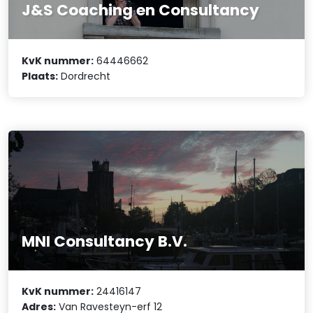
J&S Coaching en Consultancy
KvK nummer:
64446662
Plaats:
Dordrecht
MNI Consultancy B.V.
KvK nummer:
24416147
Adres:
Van Ravesteyn-erf 12