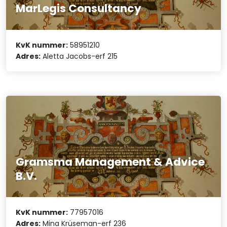
MarLegis Consultancy
KvK nummer:
58951210
Adres:
Aletta Jacobs-erf 215
Gramsma Management & Advice
B.V.
KvK nummer:
77957016
Adres:
Mina Krüseman-erf 236