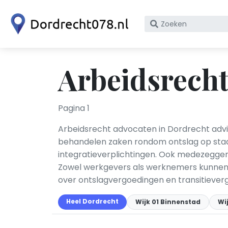
Zoek
op
bedrijfsnaam
of
Arbeidsrecht
KvK
nummer
Pagina 1
Arbeidsrecht advocaten in Dordrecht advi
behandelen zaken rondom ontslag op staa
integratieverplichtingen. Ook medezeggens
Zowel werkgevers als werknemers kunnen t
over ontslagvergoedingen en transitiever
Heel Dordrecht
Wijk 01 Binnenstad
Wi