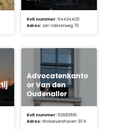
KvK nummer:
64434400
Adres:
Jan Valsterweg 75
Advocatenkanto
ij
or Van den
Oudenaller
KvK nummer:
62683691
Adres:
Wolwevershaven 30 R