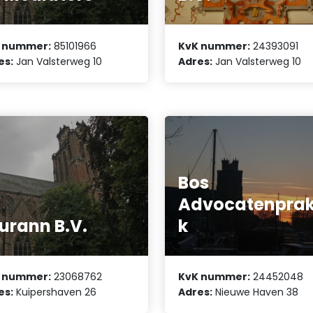
 nummer:
85101966
KvK nummer:
24393091
es:
Jan Valsterweg 10
Adres:
Jan Valsterweg 10
Bos
Advocatenprakt
urann B.V.
k
 nummer:
23068762
KvK nummer:
24452048
es:
Kuipershaven 26
Adres:
Nieuwe Haven 38