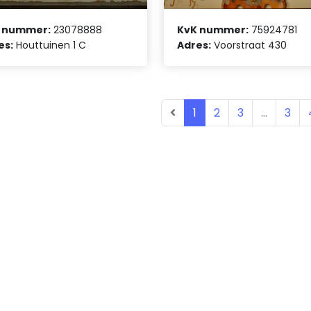
 nummer:
23078888
KvK nummer:
75924781
es:
Houttuinen 1 C
Adres:
Voorstraat 430
1
2
3
...
3