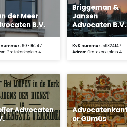
Briggeman &
n der Meer
Jansen
vocaten B.V.
Advocaten B.V.
 nummer:
60795247
KvK nummer:
59324147
es:
Grotekerksplein 4
Adres:
Grotekerksplein 4
ijer Advocaten
Advocatenkan
V.
or Gümüs