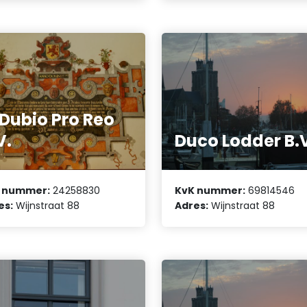
 Dubio Pro Reo
V.
Duco Lodder B.
 nummer:
24258830
KvK nummer:
69814546
es:
Wijnstraat 88
Adres:
Wijnstraat 88