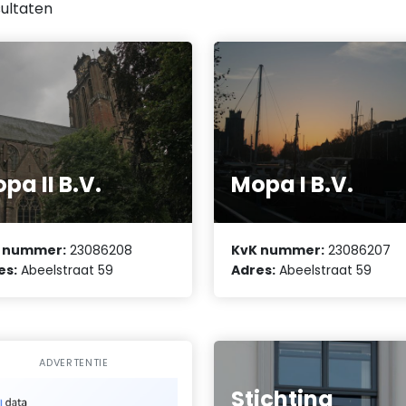
ultaten
pa II B.V.
Mopa I B.V.
 nummer:
23086208
KvK nummer:
23086207
es:
Abeelstraat 59
Adres:
Abeelstraat 59
ADVERTENTIE
Stichting