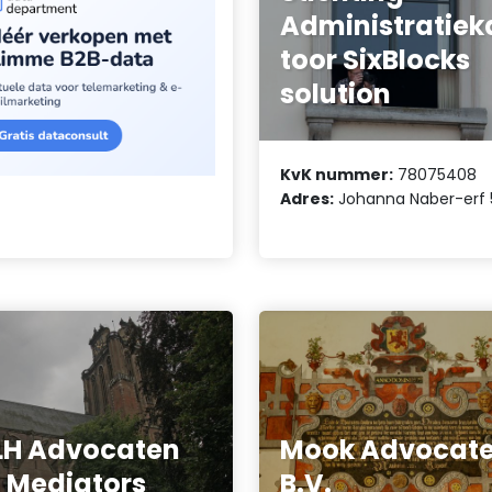
Administratiek
toor SixBlocks
solution
KvK nummer:
78075408
Adres:
Johanna Naber-erf 
LH Advocaten
Mook Advocat
 Mediators
B.V.