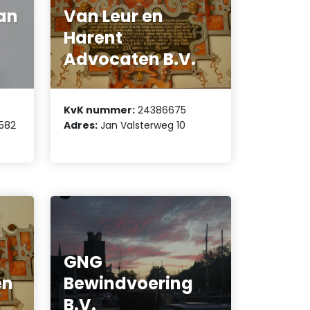
an
Van Leur en
Harent
Advocaten B.V.
KvK nummer:
24386675
582
Adres:
Jan Valsterweg 10
GNG
en
Bewindvoering
B.V.