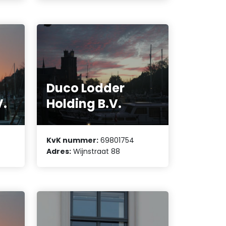
Duco Lodder
V.
Holding B.V.
KvK nummer:
69801754
Adres:
Wijnstraat 88