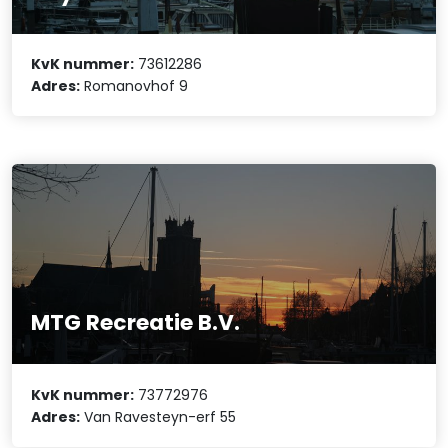
KvK nummer:
73612286
Adres:
Romanovhof 9
MTG Recreatie B.V.
KvK nummer:
73772976
Adres:
Van Ravesteyn-erf 55