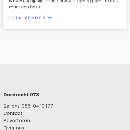
is heel begrijpelijk. In de horeca is koeling geen “extra”,
maar een basis.
LEES VERDER
Dordrecht 078
Bel ons: 085-04 10 177
Contact
Adverteren
Over ons