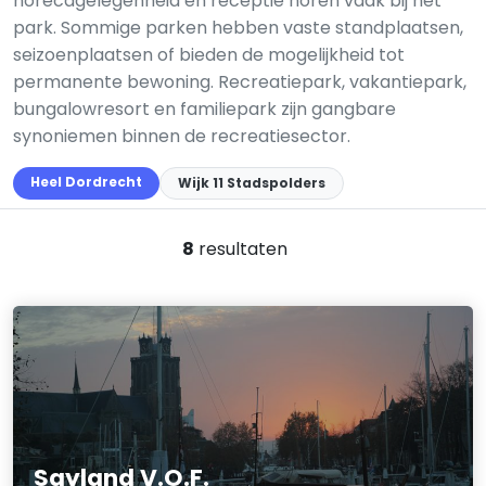
horecagelegenheid en receptie horen vaak bij het
park. Sommige parken hebben vaste standplaatsen,
seizoenplaatsen of bieden de mogelijkheid tot
permanente bewoning. Recreatiepark, vakantiepark,
bungalowresort en familiepark zijn gangbare
synoniemen binnen de recreatiesector.
Heel Dordrecht
Wijk 11 Stadspolders
8
resultaten
Sayland V.O.F.