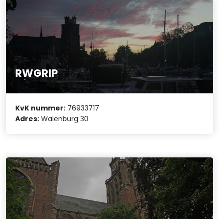
RWGRIP
KvK nummer:
76933717
Adres:
Walenburg 30