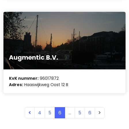
Augmentic B.V.
KvK nummer:
96017872
Adres:
Haaswijkweg Oost 12 B
4
5
6
...
5
6