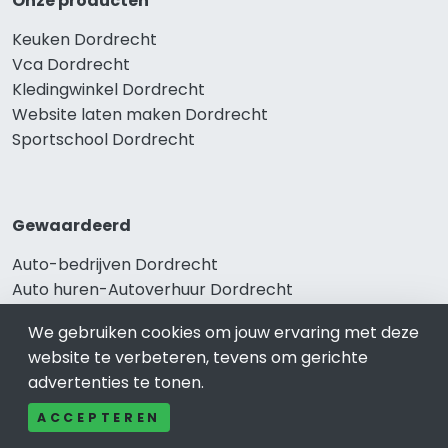
Onze producten
Keuken Dordrecht
Vca Dordrecht
Kledingwinkel Dordrecht
Website laten maken Dordrecht
Sportschool Dordrecht
Gewaardeerd
Auto-bedrijven Dordrecht
Auto huren-Autoverhuur Dordrecht
Banden-Bandenservice Dordrecht
We gebruiken cookies om jouw ervaring met deze
Advocatenkantoren Dordrecht
website te verbeteren, tevens om gerichte
Slotenmaker Dordrecht
advertenties te tonen.
ACCEPTEREN