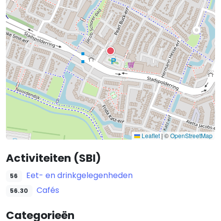
Leaflet
|
©
OpenStreetMap
Activiteiten (SBI)
Eet- en drinkgelegenheden
56
Cafés
56.30
Categorieën