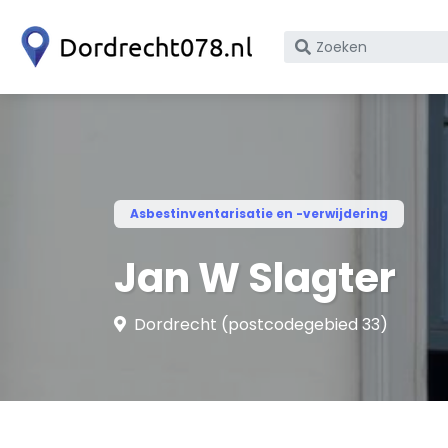
Zoek
op
bedrijfsnaam
of
KvK
nummer
Asbestinventarisatie en -verwijdering
Jan W Slagter
Dordrecht (postcodegebied 33)