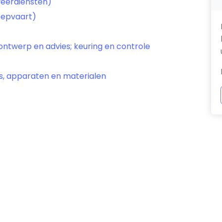
veerdiensten)
eepvaart)
ontwerp en advies; keuring en controle
s, apparaten en materialen