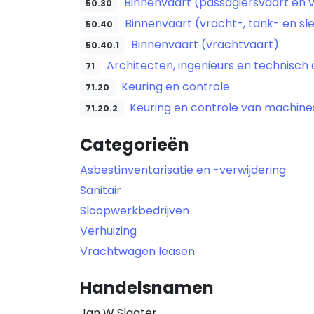
Binnenvaart (passagiersvaart en 
50.30
Binnenvaart (vracht-, tank- en sl
50.40
Binnenvaart (vrachtvaart)
50.40.1
Architecten, ingenieurs en technisch 
71
Keuring en controle
71.20
Keuring en controle van machine
71.20.2
Categorieën
Asbestinventarisatie en -verwijdering
Sanitair
Sloopwerkbedrijven
Verhuizing
Vrachtwagen leasen
Handelsnamen
Jan W Slagter