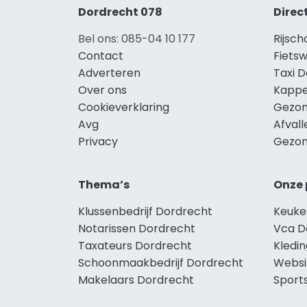
Dordrecht 078
Direc
Bel ons: 085-04 10 177
Rijsc
Contact
Fiets
Adverteren
Taxi 
Over ons
Kappe
Cookieverklaring
Gezon
Avg
Afval
Privacy
Gezon
Thema’s
Onze 
Klussenbedrijf Dordrecht
Keuke
Notarissen Dordrecht
Vca D
Taxateurs Dordrecht
Kledi
Schoonmaakbedrijf Dordrecht
Websi
Makelaars Dordrecht
Sport