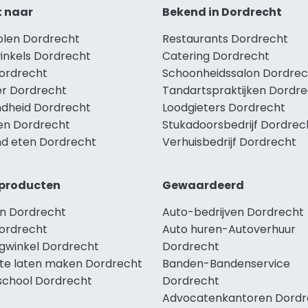
t naar
Bekend in Dordrecht
holen Dordrecht
Restaurants Dordrecht
winkels Dordrecht
Catering Dordrecht
Dordrecht
Schoonheidssalon Dordrec
r Dordrecht
Tandartspraktijken Dordr
dheid Dordrecht
Loodgieters Dordrecht
len Dordrecht
Stukadoorsbedrijf Dordrec
d eten Dordrecht
Verhuisbedrijf Dordrecht
producten
Gewaardeerd
n Dordrecht
Auto-bedrijven Dordrecht
ordrecht
Auto huren-Autoverhuur
ngwinkel Dordrecht
Dordrecht
te laten maken Dordrecht
Banden-Bandenservice
school Dordrecht
Dordrecht
Advocatenkantoren Dordr