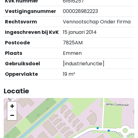
KvK nummer
61616257
Vestigingsnummer
000028982223
Rechtsvorm
Vennootschap Onder Firma
Ingeschreven bij KvK
15 januari 2014
Postcode
7825AM
Plaats
Emmen
Gebruiksdoel
[industriefunctie]
Oppervlakte
19 m²
Locatie
+
−