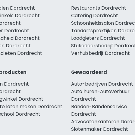
holen Dordrecht
Restaurants Dordrecht
winkels Dordrecht
Catering Dordrecht
Dordrecht
Schoonheidssalon Dordrec
r Dordrecht
Tandartspraktijken Dordr
dheid Dordrecht
Loodgieters Dordrecht
len Dordrecht
Stukadoorsbedrijf Dordrec
d eten Dordrecht
Verhuisbedrijf Dordrecht
producten
Gewaardeerd
n Dordrecht
Auto-bedrijven Dordrecht
ordrecht
Auto huren-Autoverhuur
ngwinkel Dordrecht
Dordrecht
te laten maken Dordrecht
Banden-Bandenservice
school Dordrecht
Dordrecht
Advocatenkantoren Dordr
Slotenmaker Dordrecht