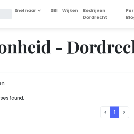
Snel naar
SBI
Wijken
Bedrijven
Per
Dordrecht
Blo
onheid - Dordrec
en
ses found.
1