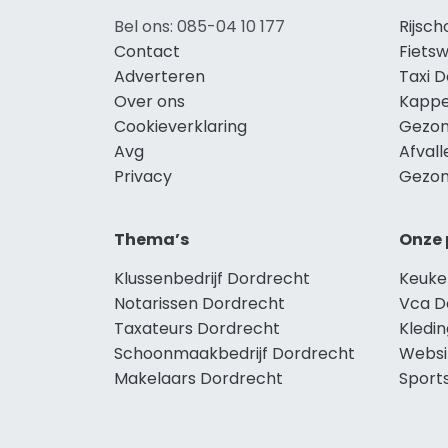
Bel ons: 085-04 10 177
Rijsc
Contact
Fiets
Adverteren
Taxi 
Over ons
Kappe
Cookieverklaring
Gezon
Avg
Afval
Privacy
Gezon
Thema’s
Onze 
Klussenbedrijf Dordrecht
Keuke
Notarissen Dordrecht
Vca D
Taxateurs Dordrecht
Kledi
Schoonmaakbedrijf Dordrecht
Websi
Makelaars Dordrecht
Sport