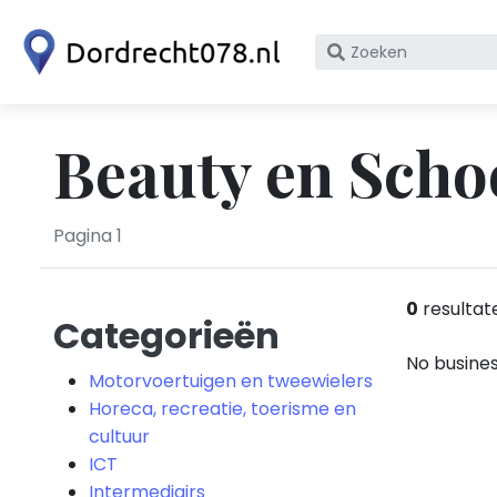
Zoek
op
bedrijfsnaam
of
Beauty en Scho
KvK
nummer
Pagina 1
0
resultat
Categorieën
No busines
Motorvoertuigen en tweewielers
Horeca, recreatie, toerisme en
cultuur
ICT
Intermediairs