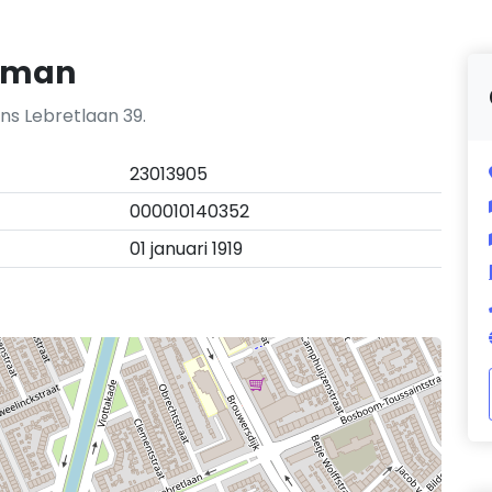
rtman
ns Lebretlaan 39.
23013905
000010140352
01 januari 1919