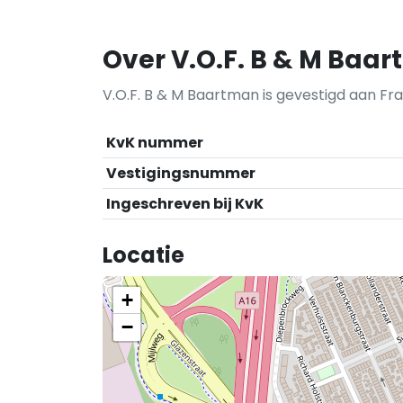
Over V.O.F. B & M Baa
V.O.F. B & M Baartman is gevestigd aan Fra
KvK nummer
Vestigingsnummer
Ingeschreven bij KvK
Locatie
+
−