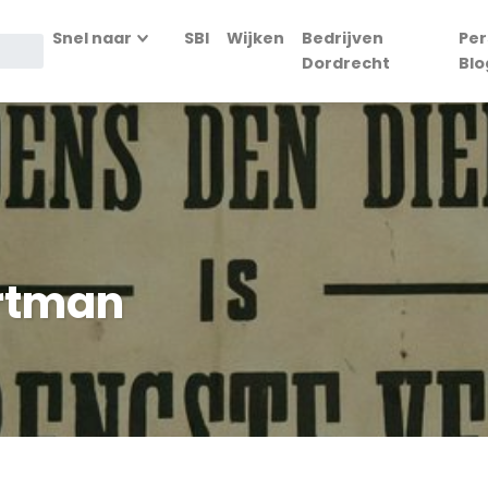
Snel naar
SBI
Wijken
Bedrijven
Per
Dordrecht
Blo
artman