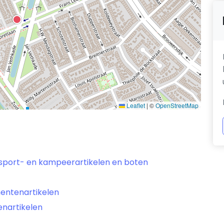
Leaflet
|
©
OpenStreetMap
, sport- en kampeerartikelen en boten
entenartikelen
nartikelen