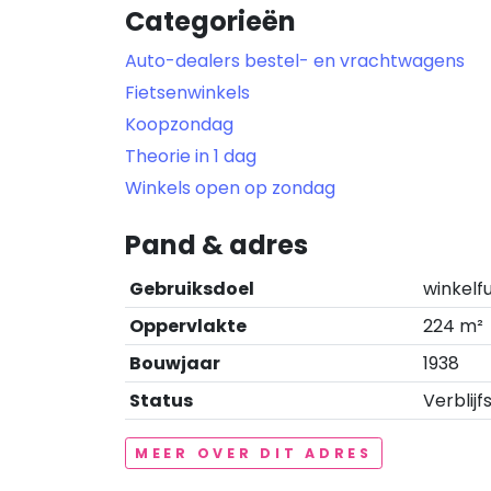
Categorieën
Auto-dealers bestel- en vrachtwagens
Fietsenwinkels
Koopzondag
Theorie in 1 dag
Winkels open op zondag
Pand & adres
Gebruiksdoel
winkelf
Oppervlakte
224 m²
Bouwjaar
1938
Status
Verblijf
MEER OVER DIT ADRES