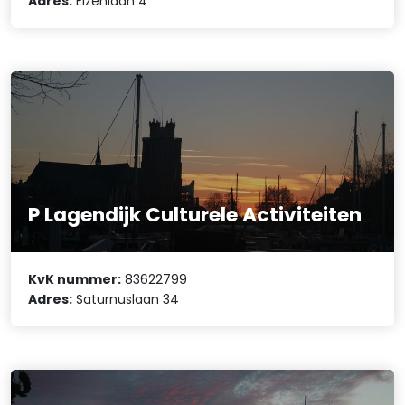
Adres:
Elzenlaan 4
P Lagendijk Culturele Activiteiten
KvK nummer:
83622799
Adres:
Saturnuslaan 34