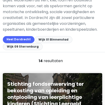
uitjes. Materialen als verf, klei, foam en bouwsets
komen vaak voor, net als spelvormen gericht op
motorische ontwikkeling, sociale vaardigheden en
creativiteit. In Dordrecht zijn dit zowel particuliere
organisaties als gemeentelijke voorzieningen,
speeltuinen, kinderboerderijen en kinderspeelzalen.
Heel Dordrecht
Wijk 01 Binnenstad
Wijk 09 Sterrenburg
14
resultaten
Stichting fondsenwerving ter
bekosting van opleiding en
ontplooiing van leerplichtige
kinderen (Stichting Leergeld