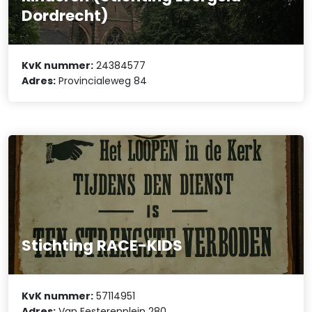
Dordrecht)
KvK nummer:
24384577
Adres:
Provincialeweg 84
Stichting RACE-KIDS
KvK nummer:
57114951
Adres:
Van Eesterenplein 280