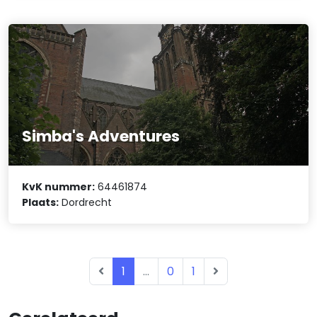
Simba's Adventures
KvK nummer:
64461874
Plaats:
Dordrecht
1
...
0
1