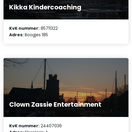
Kikka Kindercoaching
KvK nummer:
85711322
Adres:
Boogjes 185
Clown Zassie Entertainment
KvK nummer:
24407036