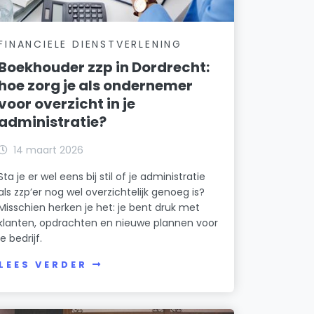
FINANCIELE DIENSTVERLENING
Boekhouder zzp in Dordrecht:
hoe zorg je als ondernemer
voor overzicht in je
administratie?
14 maart 2026
Sta je er wel eens bij stil of je administratie
als zzp’er nog wel overzichtelijk genoeg is?
Misschien herken je het: je bent druk met
klanten, opdrachten en nieuwe plannen voor
je bedrijf.
LEES VERDER