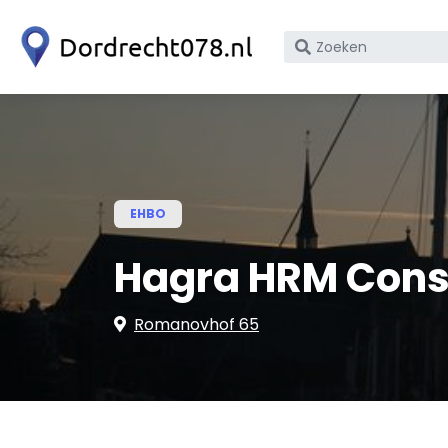
Zoek
op
bedrijfsnaam
of
KvK
nummer
EHBO
Hagra HRM Cons
Romanovhof 65