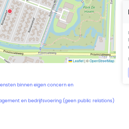
Leaflet
|
©
OpenStreetMap
diensten binnen eigen concern en
gement en bedrijfsvoering (geen public relations)