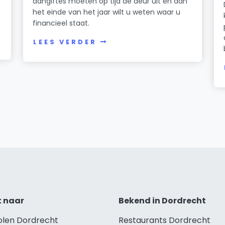
aangiftes moeten op tijd de deur uit en aan
het einde van het jaar wilt u weten waar u
financieel staat.
LEES VERDER
t naar
Bekend in Dordrecht
holen Dordrecht
Restaurants Dordrecht