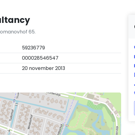
ltancy
Romanovhof 65.
59236779
000028546547
20 november 2013