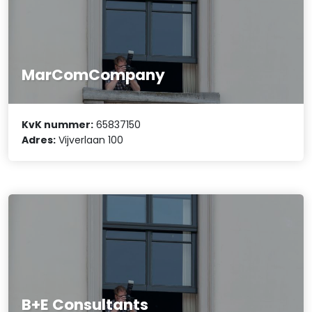
MarComCompany
KvK nummer:
65837150
Adres:
Vijverlaan 100
B+E Consultants