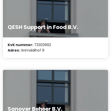
QESH Support in Food B.V.
KvK nummer:
73303992
Adres:
Grimaldihof 9
Sanover Beheer B.V.