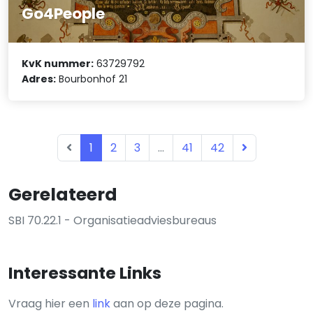
Go4People
KvK nummer:
63729792
Adres:
Bourbonhof 21
1
2
3
...
41
42
Gerelateerd
SBI 70.22.1 - Organisatieadviesbureaus
Interessante Links
Vraag hier een
link
aan op deze pagina.