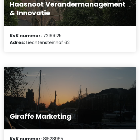
Haasnoot Verandermanagement
& Innovatie
KvK nummer:
72169125
Adres:
Liechtensteinhof 62
Giraffe Marketing
KvK nummer:
81528965