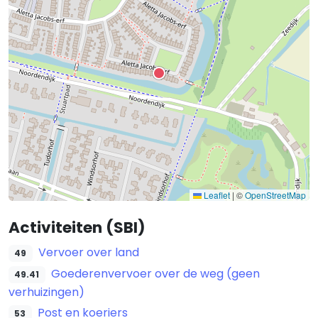
Leaflet
|
©
OpenStreetMap
Activiteiten (SBI)
Vervoer over land
49
Goederenvervoer over de weg (geen
49.41
verhuizingen)
Post en koeriers
53