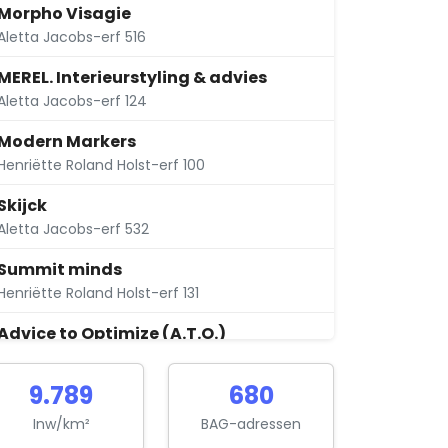
Morpho Visagie
Aletta Jacobs-erf 516
MEREL. Interieurstyling & advies
Aletta Jacobs-erf 124
Modern Markers
Henriëtte Roland Holst-erf 100
Skijck
Aletta Jacobs-erf 532
Summit minds
Henriëtte Roland Holst-erf 131
Advice to Optimize (A.T.O.)
Henriëtte Roland Holst-erf 66
9.789
680
Berkhof Projectmanagement & Consultancy
Henriëtte Roland Holst-erf 264
Inw/km²
BAG-adressen