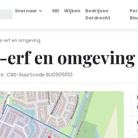
Snel naar
SBI
Wijken
Bedrijven
Per
Dordrecht
Blo
bs-erf en omgeving
s-erf en omgeving
rs
· CBS-buurtcode BU05051110