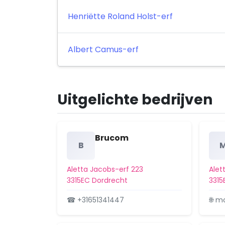
Henriëtte Roland Holst-erf
Albert Camus-erf
Uitgelichte bedrijven
Brucom
B
Aletta Jacobs-erf 223
Alet
3315EC Dordrecht
3315
☎ +31651341447
🌐 m