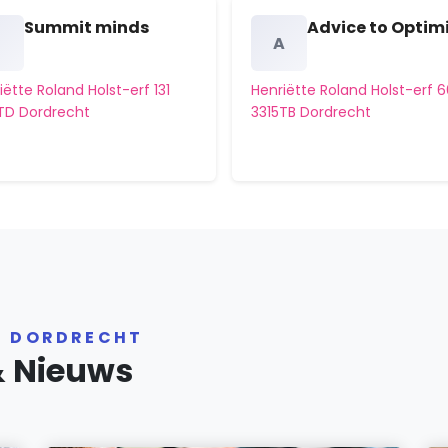
Summit minds
Advice to Optimi
S
A
iëtte Roland Holst-erf 131
Henriëtte Roland Holst-erf 
TD Dordrecht
3315TB Dordrecht
R DORDRECHT
& Nieuws