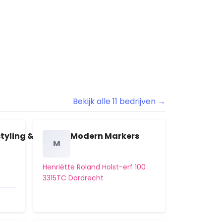
Boogjes en omgeving
Bovenpolder
Breitnerstraat en omgeving
Burgemeester de Raadtsingel en
omgeving
Bekijk alle 11 bedrijven →
Centrum
Cornelis Evertsenstraat en omgeving
styling & advies
Modern Markers
M
Crabbehof-Noord
Henriëtte Roland Holst-erf 100
Crabbehof-Zuid
3315TC Dordrecht
De Hoven
Dordtse Biesbosch