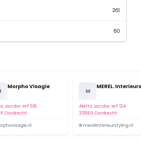
261
60
Morpho Visagie
MEREL. Interieur
M
M
ta Jacobs-erf 516
Aletta Jacobs-erf 124
EP Dordrecht
3315EG Dordrecht
orphovisagie.nl
🌐 merelinterieurstyling.nl