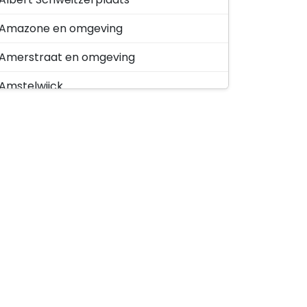
Amazone en omgeving
Amerstraat en omgeving
Amstelwijck
Amstelwijck Midden
Amstelwijck Park
Amstelwijck Smitzigt
Amstelwijck Spoorzone
Amstelwijck-West
Anna Paulownastraat en omgeving
Augustijnenkamp en omgeving