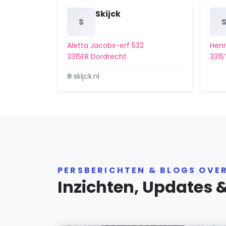
Skijck
S
Aletta Jacobs-erf 532
Henr
3315ER Dordrecht
3315
🌐 skijck.nl
PERSBERICHTEN & BLOGS OVE
Inzichten, Updates 