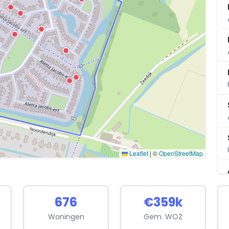
Leaflet
|
©
OpenStreetMap
676
€359k
Woningen
Gem. WOZ