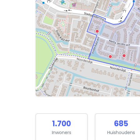
1.700
685
Inwoners
Huishoudens