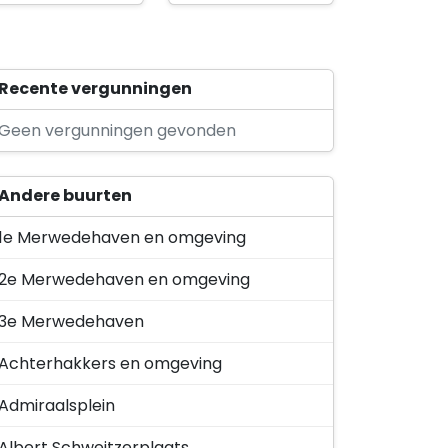
Den Haring Beheer B.V.
Aletta Jacobs-erf 58
Proud moves
Recente vergunningen
Henriëtte Roland Holst-erf 125
Geen vergunningen gevonden
Versluis E&I Techniek
Aletta Jacobs-erf 35
Andere buurten
1e Merwedehaven en omgeving
2e Merwedehaven en omgeving
3e Merwedehaven
Achterhakkers en omgeving
Admiraalsplein
Albert Schweitzerplaats