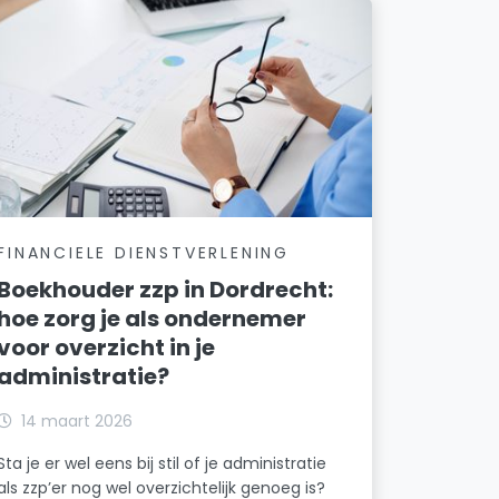
Erasmuslaan en omgeving
Geldelozepad en omgeving
Groenmarkt en omgeving
Groot binnenwater
Grote Markt en omgeving
FINANCIELE DIENSTVERLENING
Handelskade en 's-Gravendeelsedijk
Boekhouder zzp in Dordrecht:
hoe zorg je als ondernemer
Heysterbachstraat en omgeving
voor overzicht in je
Hoekenessestraat en omgeving
administratie?
Indische Buurt-Noord
14 maart 2026
Indische Buurt-Zuid
Sta je er wel eens bij stil of je administratie
als zzp’er nog wel overzichtelijk genoeg is?