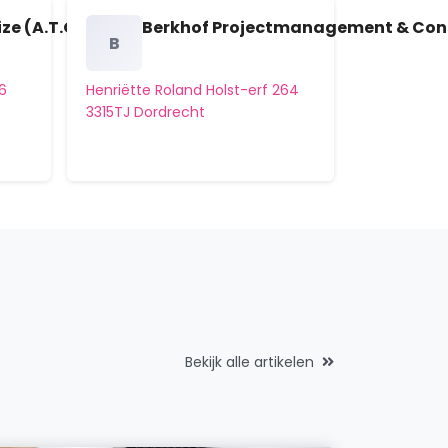
Dordtse Hout
ze (A.T.O.)
Berkhof Projectmanagement & Con
B
Dordtse Kil I
66
Henriëtte Roland Holst-erf 264
Dordtse Kil II
3315TJ Dordrecht
Dordtse Kil III
Dordtse Kil IV
Dorus Rijkersstraat en omgeving
Driehoek en omgeving
Dubbeldam-Noord
Dubbeldam-Zuid
Bekijk alle artikelen
Egstraat en omgeving
Emmastraat en omgeving