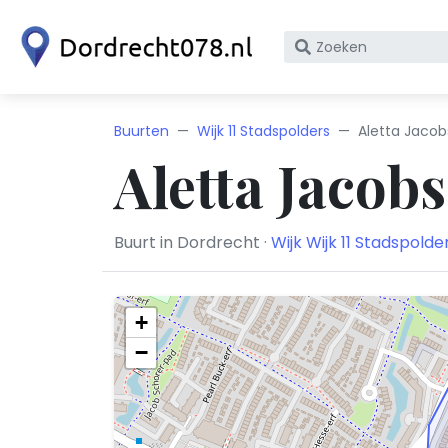
Zoek
op
bedrijfsnaam
of
Buurten
Wijk 11 Stadspolders
Aletta Jaco
KvK
Aletta Jacob
nummer
Buurt in Dordrecht ·
Wijk Wijk 11 Stadspolde
+
−