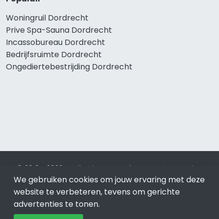
Woningruil Dordrecht
Prive Spa-Sauna Dordrecht
Incassobureau Dordrecht
Bedrijfsruimte Dordrecht
Ongediertebestrijding Dordrecht
© 2019 - 2026 Realisatie en SEO door
SEO-bureau
Lion
We gebruiken cookies om jouw ervaring met deze
Internet. Betaal alleen voor bewezen resultaten?
SEO
optimalisatie No Cure No Pay
.
Dordrecht
is onderdeel van
website te verbeteren, tevens om gerichte
Lion Internet.
advertenties te tonen.