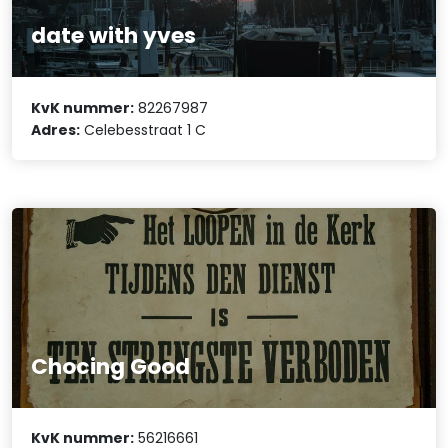
date with yves
KvK nummer:
82267987
Adres:
Celebesstraat 1 C
Chocing Good
KvK nummer:
56216661