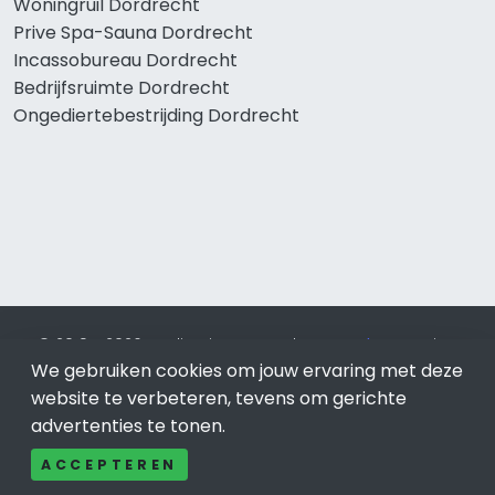
Woningruil Dordrecht
Prive Spa-Sauna Dordrecht
Incassobureau Dordrecht
Bedrijfsruimte Dordrecht
Ongediertebestrijding Dordrecht
© 2019 - 2026 Realisatie en SEO door
SEO-bureau
Lion
We gebruiken cookies om jouw ervaring met deze
Internet. Betaal alleen voor bewezen resultaten?
SEO
optimalisatie No Cure No Pay
.
Dordrecht
is onderdeel van
website te verbeteren, tevens om gerichte
Lion Internet.
advertenties te tonen.
Beeldcredits
ACCEPTEREN