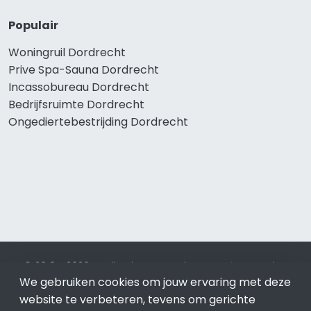
Populair
Woningruil Dordrecht
Prive Spa-Sauna Dordrecht
Incassobureau Dordrecht
Bedrijfsruimte Dordrecht
Ongediertebestrijding Dordrecht
© 2019 - 2026 Realisatie en SEO door
SEO-bureau
Lion
We gebruiken cookies om jouw ervaring met deze
Internet. Betaal alleen voor bewezen resultaten?
SEO
optimalisatie No Cure No Pay
.
Dordrecht
is onderdeel van
website te verbeteren, tevens om gerichte