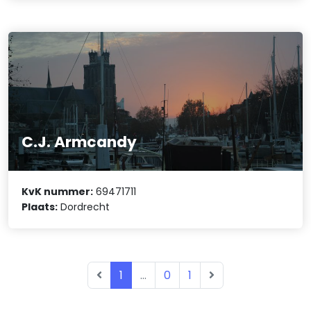
C.J. Armcandy
KvK nummer:
69471711
Plaats:
Dordrecht
1
...
0
1