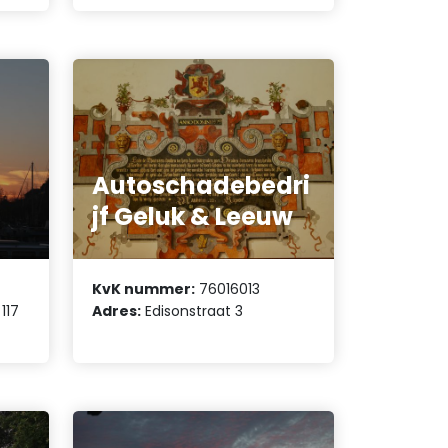
Autoschadebedri
jf Geluk & Leeuw
KvK nummer:
76016013
117
Adres:
Edisonstraat 3