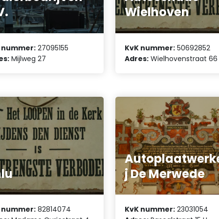
V.
Wielhoven
 nummer:
27095155
KvK nummer:
50692852
es:
Mijlweg 27
Adres:
Wielhovenstraat 66
Autoplaatwerke
lu
j De Merwede
 nummer:
82814074
KvK nummer:
23031054