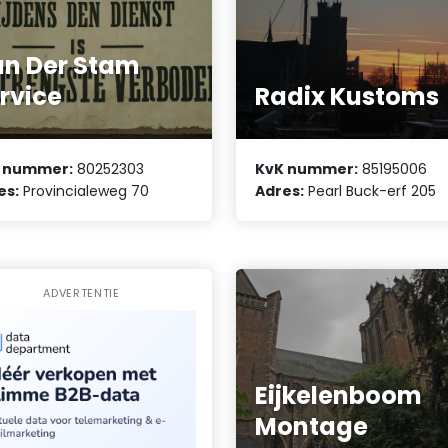
n Der Stam
rvice
Radix Kustoms
 nummer:
80252303
KvK nummer:
85195006
es:
Provincialeweg 70
Adres:
Pearl Buck-erf 205
ADVERTENTIE
Eijkelenboom
Montage