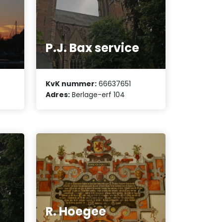
P.J. Bax service
KvK nummer:
66637651
Adres:
Berlage-erf 104
R. Hoegee