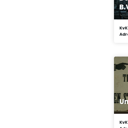
B.
KvK
Adr
Un
KvK