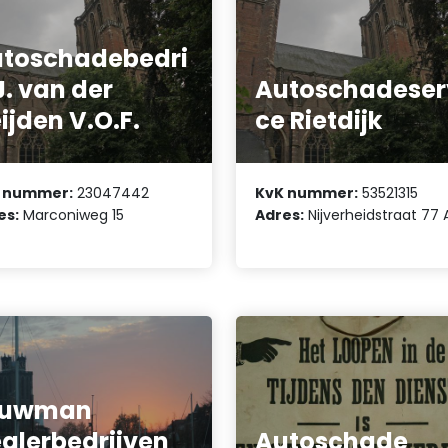
toschadebedri
 J. van der
Autoschadeser
ijden V.O.F.
ce Rietdijk
 nummer:
23047442
KvK nummer:
53521315
es:
Marconiweg 15
Adres:
Nijverheidstraat 77 
ouwman
alerbedrijven
Autoschade