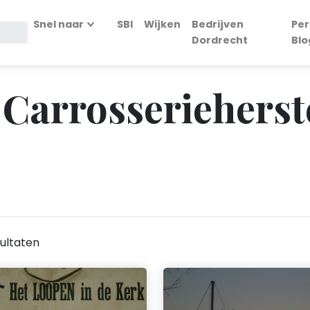
Snel naar
SBI
Wijken
Bedrijven
Per
Dordrecht
Blo
 Carrosserieherst
ultaten