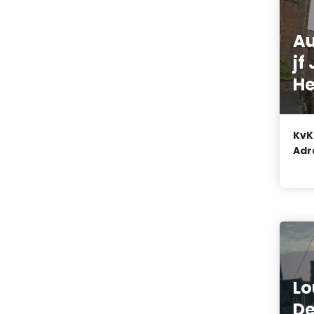
Au
jf
He
KvK
Adr
L
De