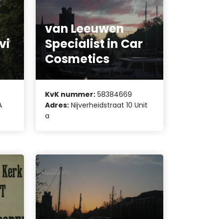
van Leeuwen
vi
Specialist in Car
Cosmetics
KvK nummer:
58384669
A
Adres:
Nijverheidstraat 10 Unit
a