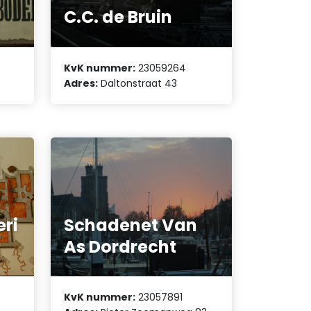
C.C. de Bruin
KvK nummer:
23059264
Adres:
Daltonstraat 43
ri
Schadenet Van
As Dordrecht
KvK nummer:
23057891