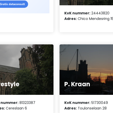
KvK nummer:
24443820
Adres:
Chico Mendesring 1
estyle
P. Kraan
 nummer:
81323387
KvK nummer:
51730049
es:
Cereslaan 6
Adres:
Toulonselaan 28