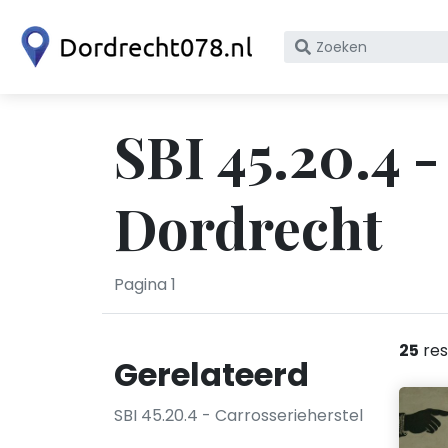
Zoek
op
bedrijfsnaam
of
SBI 45.20.4 -
KvK
nummer
Dordrecht
Pagina 1
25
res
Gerelateerd
SBI 45.20.4 - Carrosserieherstel