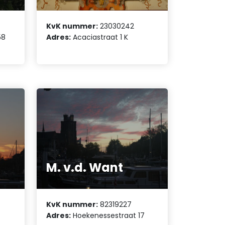
KvK nummer:
23030242
58
Adres:
Acaciastraat 1 K
M. v.d. Want
KvK nummer:
82319227
Adres:
Hoekenessestraat 17