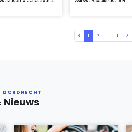
es:
Madame Curiestraat 4
Adres:
Pascalstraat 15 H
1
2
...
1
2
R DORDRECHT
& Nieuws