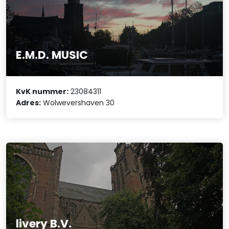
E.M.D. MUSIC
KvK nummer:
23084311
Adres:
Wolwevershaven 30
livery B.V.