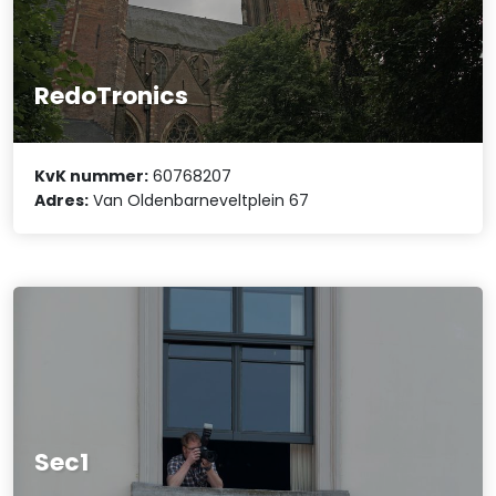
RedoTronics
KvK nummer:
60768207
Adres:
Van Oldenbarneveltplein 67
Sec1