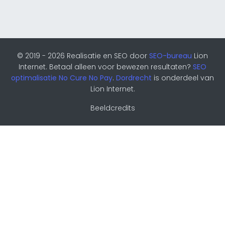
© 2019 - 2026 Realisatie en SEO door
SEO-bureau
Lion
Internet. Betaal alleen voor bewezen resultaten?
SEO
optimalisatie No Cure No Pay
.
Dordrecht
is onderdeel van
Lion Internet.
Beeldcredits