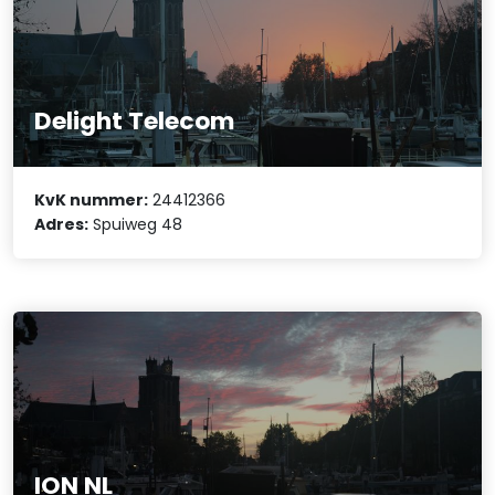
Delight Telecom
KvK nummer:
24412366
Adres:
Spuiweg 48
ION NL