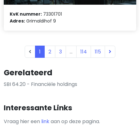
KvK nummer:
73301701
Adres:
Grimaldihof 9
1
2
3
...
114
115
Gerelateerd
SBI 64.20 - Financiële holdings
Interessante Links
Vraag hier een
link
aan op deze pagina.