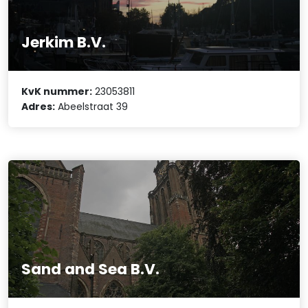
Jerkim B.V.
KvK nummer:
23053811
Adres:
Abeelstraat 39
Sand and Sea B.V.