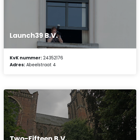
Launch39 B.V.
KvK nummer:
24352176
Adres:
Abeelstraat 4
Two-Fifteen B.V.