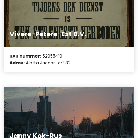
Vivere-Petere-Est B.V.
KvK nummer:
52955419
Adres:
Aletta Jacobs-erf 82
Janny Kok-Rus