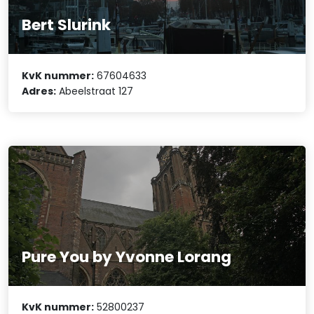
Bert Slurink
KvK nummer:
67604633
Adres:
Abeelstraat 127
Pure You by Yvonne Lorang
KvK nummer:
52800237