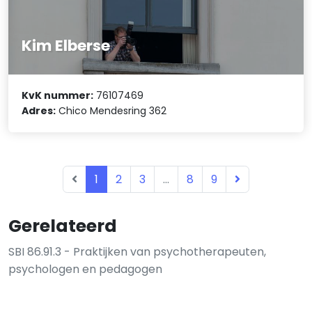
Kim Elberse
KvK nummer:
76107469
Adres:
Chico Mendesring 362
1
2
3
...
8
9
Gerelateerd
SBI 86.91.3 - Praktijken van psychotherapeuten,
psychologen en pedagogen