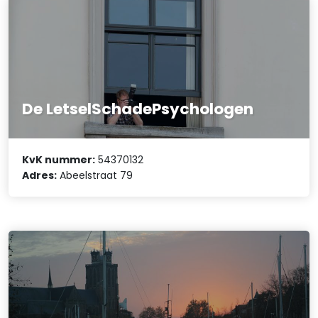
De LetselSchadePsychologen
KvK nummer:
54370132
Adres:
Abeelstraat 79