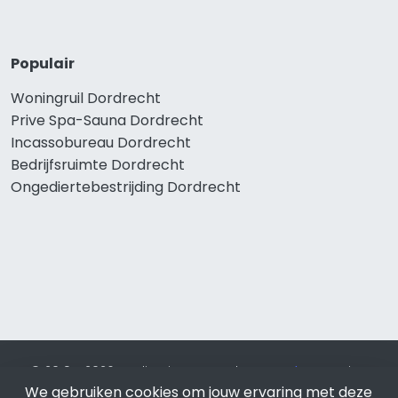
Populair
Woningruil Dordrecht
Prive Spa-Sauna Dordrecht
Incassobureau Dordrecht
Bedrijfsruimte Dordrecht
Ongediertebestrijding Dordrecht
© 2019 - 2026 Realisatie en SEO door
SEO-bureau
Lion
We gebruiken cookies om jouw ervaring met deze
Internet. Betaal alleen voor bewezen resultaten?
SEO