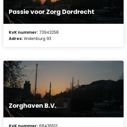
Passie voor Zorg Dordrecht
KvK nummer:
73943258
Adres:
Walenburg 93
Zorghaven B.V.
KvK nummer:
68436513