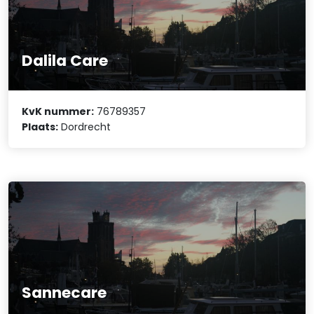
Dalila Care
KvK nummer:
76789357
Plaats:
Dordrecht
Sannecare