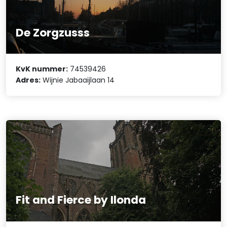
De Zorgzusss
KvK nummer:
74539426
Adres:
Wijnie Jabaaijlaan 14
Fit and Fierce by Ilonda