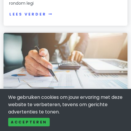
rondom legi
LEES VERDER
We gebruiken cookies om jouw ervaring met deze
website te verbeteren, tevens om gerichte
ZAKELIJKE DIENSTVERLENING
advertenties te tonen.
Boekhouder in Maassluis en
ACCEPTEREN
omgeving: rustig overzicht in uw