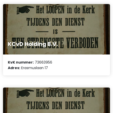
KCvD Holding B.V.
KvK nummer:
73663956
Adres:
Erasmuslaan 17