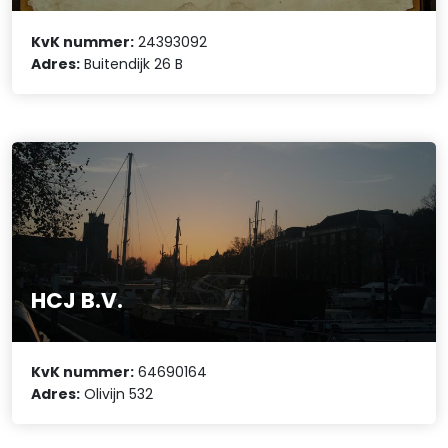
KvK nummer:
24393092
Adres:
Buitendijk 26 B
HCJ B.V.
KvK nummer:
64690164
Adres:
Olivijn 532