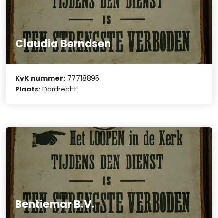
Claudia Berndsen
KvK nummer:
77718895
Plaats:
Dordrecht
Bentiemar B.V.