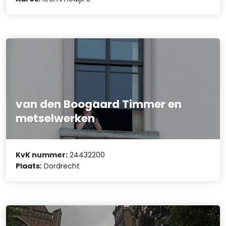
van den Boogaard Timmer en
metselwerken
KvK nummer:
24432200
Plaats:
Dordrecht