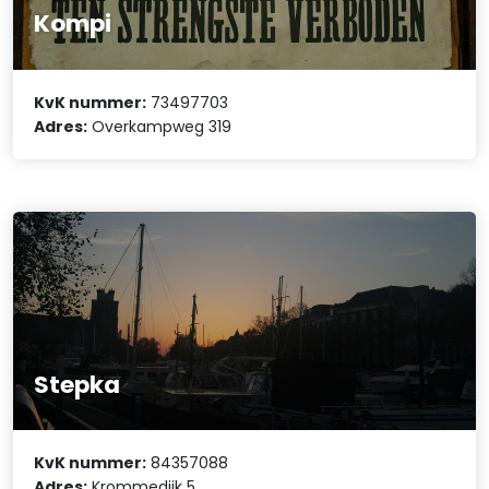
Kompi
KvK nummer:
73497703
Adres:
Overkampweg 319
Stepka
KvK nummer:
84357088
Adres:
Krommedijk 5