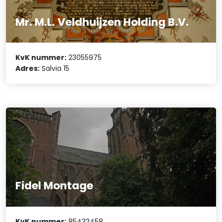
Mr. M.L. Veldhuijzen Holding B.V.
KvK nummer:
23055975
Adres:
Salvia 15
Fidel Montage
KvK nummer:
85432458