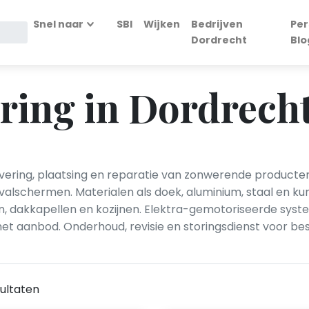
Snel naar
SBI
Wijken
Bedrijven
Per
Dordrecht
Blo
ring in Dordrech
ring, plaatsing en reparatie van zonwerende producten zo
lschermen. Materialen als doek, aluminium, staal en ku
n, dakkapellen en kozijnen. Elektra-gemotoriseerde sys
t aanbod. Onderhoud, revisie en storingsdienst voor bes
ultaten