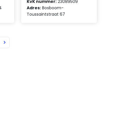
KvK nummer:
23089509
4
Adres:
Bosboom-
Toussaintstraat 67