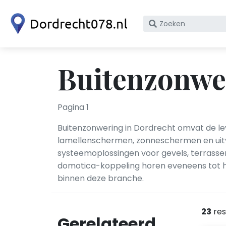
Zoek
op
bedrijfsnaam
of
Buitenzonwe
KvK
nummer
Pagina 1
Buitenzonwering in Dordrecht omvat de leve
lamellenschermen, zonneschermen en uitva
systeemoplossingen voor gevels, terrasse
domotica-koppeling horen eveneens tot he
binnen deze branche.
23
res
Gerelateerd