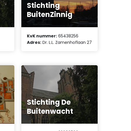
Stichting
BuitenZinnig
KvK nummer:
65438256
Adres:
Dr. L.L. Zamenhoflaan 27
Stichting De
Buitenwacht