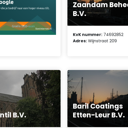
Zaandam Behe
B.V.
KvK nummer:
74692852
Adres:
Wijnstraat 209
Baril Coatings
ntil B.V.
Etten-Leur B.V.