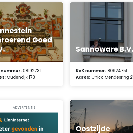
nnestein
roerend Goed
V.
Sannoware B.V
 nummer:
08192731
KvK nummer:
80924751
es:
Oudendijk 173
Adres:
Chico Mendesring 2
ADVERTENTIE
Oostzijde