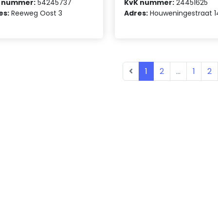
 nummer:
54245737
KvK nummer:
24451625
es:
Reeweg Oost 3
Adres:
Houweningestraat 1
1
2
...
1
2