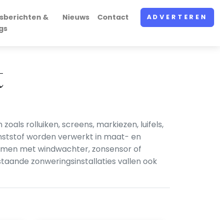
sberichten &
Nieuws
Contact
ADVERTEREN
gs
t
als rolluiken, screens, markiezen, luifels,
nststof worden verwerkt in maat- en
temen met windwachter, zonsensor of
taande zonweringsinstallaties vallen ook