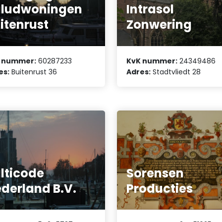
aludwoningen
Intrasol
itenrust
Zonwering
 nummer:
60287233
KvK nummer:
24349486
es:
Buitenrust 36
Adres:
Stadtvliedt 28
lticode
Sorensen
derland B.V.
Producties