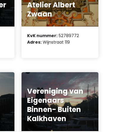
er
Atelier Albert
Zwaan
KvK nummer:
52789772
Adres:
Wijnstraat 119
Vereniging van
Eigenaars
Binnen- Buiten
Kalkhaven