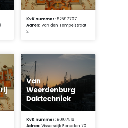
KvK nummer:
82597707
8
Adres:
Van den Tempelstraat
2
Van
rij
Weerdenburg
Daktechniek
KvK nummer:
80107516
3
Adres:
Vissersdijk Beneden 70