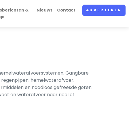
sberichten &
Nieuws
Contact
ADVERTEREN
gs
van hemelwaterafvoersystemen. Gangbare
n, regenpijpen, hemelwaterafvoer,
ermiddelen en naadloos gefreesde goten
voet en waterafvoer naar riool of