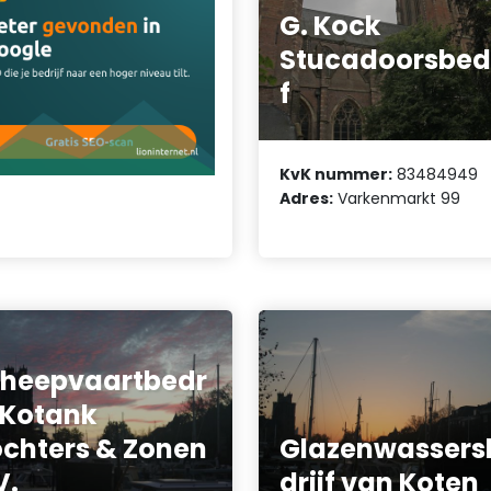
G. Kock
Stucadoorsbedr
f
KvK nummer:
83484949
Adres:
Varkenmarkt 99
heepvaartbedr
f Kotank
chters & Zonen
Glazenwassers
V.
drijf van Koten