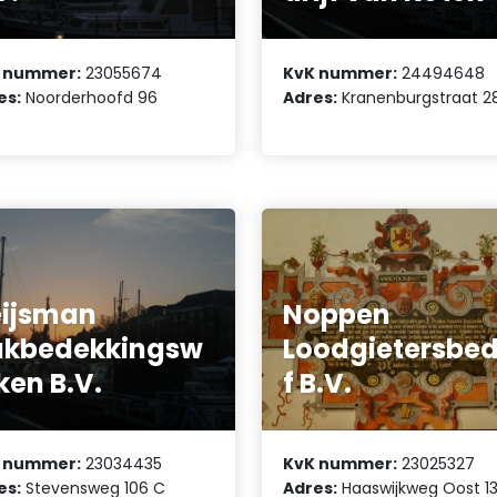
 nummer:
23055674
KvK nummer:
24494648
es:
Noorderhoofd 96
Adres:
Kranenburgstraat 2
ijsman
Noppen
akbedekkingsw
Loodgietersbed
ken B.V.
f B.V.
 nummer:
23034435
KvK nummer:
23025327
es:
Stevensweg 106 C
Adres:
Haaswijkweg Oost 1