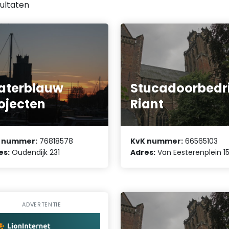
ultaten
aterblauw
Stucadoorbedri
ojecten
Riant
 nummer:
76818578
KvK nummer:
66565103
es:
Oudendijk 231
Adres:
Van Eesterenplein 1
ADVERTENTIE