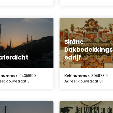
Skåne
Dakbedekking
terdicht
edrijf
 nummer:
24351699
KvK nummer:
80597319
es:
Riouwstraat 3
Adres:
Riouwstraat 81