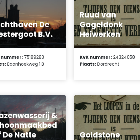
Ruud van
chthaven De
Gageldonk
stergoot B.V.
Heiwerken
 nummer:
75189283
KvK nummer:
24324058
es:
Baanhoekweg 1 B
Plaats:
Dordrecht
azenwasserij &
choonmaakbed
jf De Natte
Goldstone