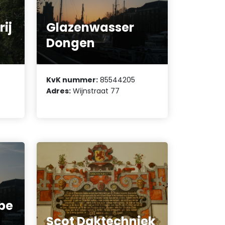
ij
Glazenwasser
Dongen
KvK nummer:
85544205
Adres:
Wijnstraat 77
be
Scot Daktechniek