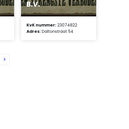
B.V.
KvK nummer:
23074822
Adres:
Daltonstraat 54