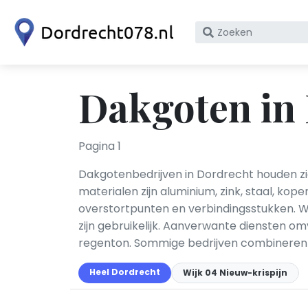
Zoek
op
bedrijfsnaam
of
Dakgoten in
KvK
nummer
Pagina 1
Dakgotenbedrijven in Dordrecht houden zi
materialen zijn aluminium, zink, staal, k
overstortpunten en verbindingsstukken. 
zijn gebruikelijk. Aanverwante diensten om
regenton. Sommige bedrijven combinere
Heel Dordrecht
Wijk 04 Nieuw-krispijn