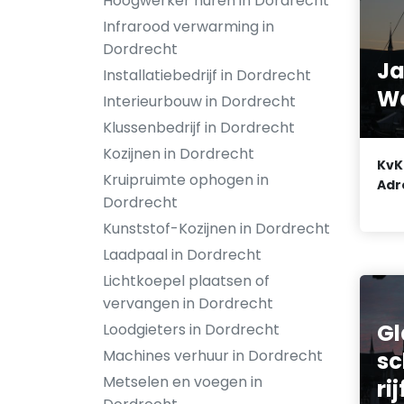
Hoogwerker huren in Dordrecht
Infrarood verwarming in
Dordrecht
Ja
Installatiebedrijf in Dordrecht
We
Interieurbouw in Dordrecht
Klussenbedrijf in Dordrecht
Kozijnen in Dordrecht
KvK
Kruipruimte ophogen in
Adr
Dordrecht
Kunststof-Kozijnen in Dordrecht
Laadpaal in Dordrecht
Lichtkoepel plaatsen of
vervangen in Dordrecht
Gl
Loodgieters in Dordrecht
Machines verhuur in Dordrecht
s
Metselen en voegen in
ri