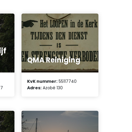
jf
QMA Reiniging
KvK nummer:
55117740
57
Adres:
Azobé 130