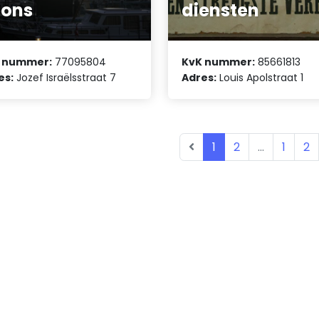
pons
diensten
 nummer:
77095804
KvK nummer:
85661813
es:
Jozef Israëlsstraat 7
Adres:
Louis Apolstraat 1
1
2
...
1
2