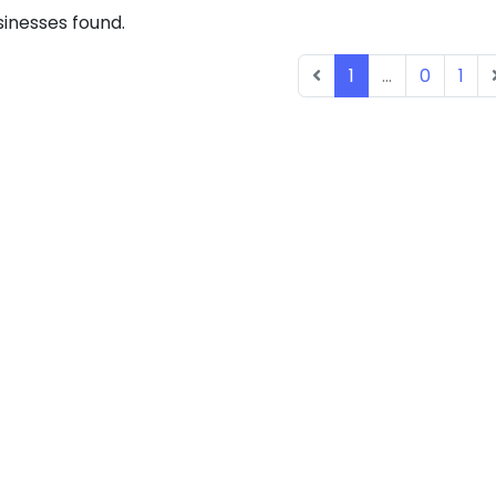
inesses found.
1
...
0
1