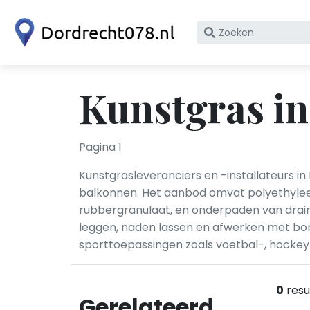
Zoek
op
bedrijfsnaam
of
Kunstgras i
KvK
nummer
Pagina 1
Kunstgrasleveranciers en -installateurs in
balkonnen. Het aanbod omvat polyethyleen
rubbergranulaat, en onderpaden van drai
leggen, naden lassen en afwerken met bor
sporttoepassingen zoals voetbal-, hockey-
0
resu
Gerelateerd