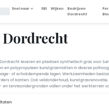
Snel naar
SBI
Wijken
Bedrijven
Per
Dordrecht
Blo
n Dordrecht
 Dordrecht leveren en plaatsen synthetisch gras voor tui
 en polypropyleen kunstgrasmatten in diverse polhoogtes
nage- of schokdempende lagen. Werkzaamheden bestaan 
ders of kanten. Ook veldonderhoud, kunstgrasrenovatie, 
 en tennisondergronden vallen onder het werkterrein van
ltaten