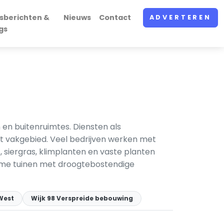
sberichten &
Nieuws
Contact
ADVERTEREN
gs
en buitenruimtes. Diensten als
het vakgebied. Veel bedrijven werken met
, siergras, klimplanten en vaste planten
rme tuinen met droogtebostendige
 West
Wijk 98 Verspreide bebouwing