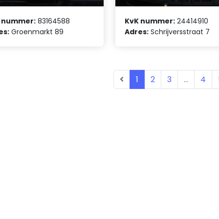
 nummer:
83164588
KvK nummer:
24414910
es:
Groenmarkt 89
Adres:
Schrijversstraat 7
1
2
3
...
4