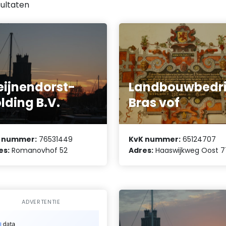
ultaten
eijnendorst-
Landbouwbedri
lding B.V.
Bras vof
 nummer:
76531449
KvK nummer:
65124707
es:
Romanovhof 52
Adres:
Haaswijkweg Oost 7
ADVERTENTIE