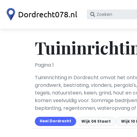
Zoek
op
bedrijfsnaam
of
Tuininrichti
KvK
nummer
Pagina 1
Tuininrichting in Dordrecht omvat het ont
grondwerk, bestrating, vlonders, pergola's
tegels, natuursteen, keien, grind, hout en
komen veelvuldig voor. Sommige bedrijve
beplanting, regentonnen, wateropvang of
Heel Dordrecht
Wijk 06 Staart
Wijk 1