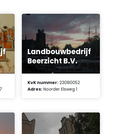
jf
Landbouwbedrijf
Beerzicht B.V.
KvK nummer:
23080052
7
Adres:
Noorder Elsweg 1