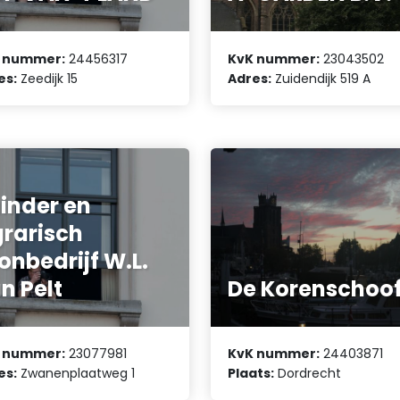
 nummer:
24456317
KvK nummer:
23043502
es:
Zeedijk 15
Adres:
Zuidendijk 519 A
inder en
rarisch
onbedrijf W.L.
n Pelt
De Korenschoo
 nummer:
23077981
KvK nummer:
24403871
es:
Zwanenplaatweg 1
Plaats:
Dordrecht