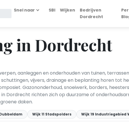
Snel naar
SBI
Wijken
Bedrijven
Per
Dordrecht
Blo
ng in Dordrecht
werpen, aanleggen en onderhouden van tuinen, terrassen 
, schuttingen, vijvers, drainage en beplanting horen tot 
 composiet. Gazononderhoud, snoeiwerk, borders, heesters
n in Dordrecht richten zich op duurzame of onderhoudsa
 groene daken.
0 Dubbeldam
Wijk 11 Stadspolders
Wijk 19 Industriegebied