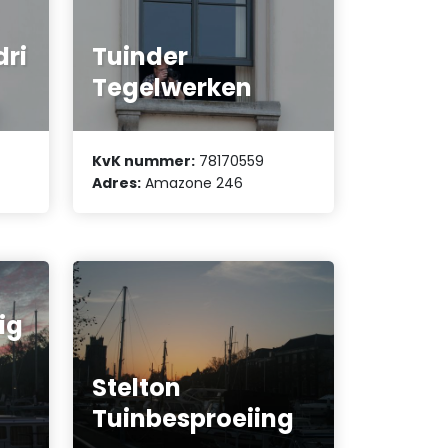
ri
Tuinder
Tegelwerken
KvK nummer:
78170559
Adres:
Amazone 246
ig
Stelton
Tuinbesproeiing