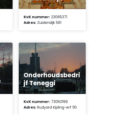
KvK nummer:
23065371
Adres:
Zuidendijk 561
Onderhoudsbedri
f
jf Teneggi
KvK nummer:
73050199
Adres:
Rudyard Kipling-erf 110