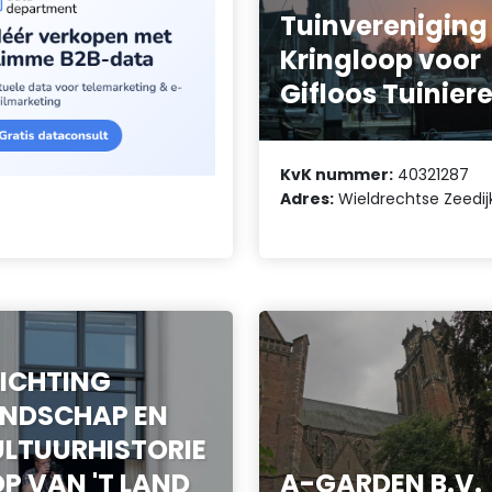
Tuinvereniging
Kringloop voor
Gifloos Tuinier
KvK nummer:
40321287
Adres:
Wieldrechtse Zeedij
ICHTING
ANDSCHAP EN
LTUURHISTORIE
P VAN 'T LAND
A-GARDEN B.V.