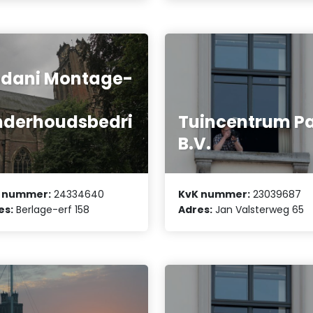
dani Montage-
n
derhoudsbedri
Tuincentrum P
B.V.
 nummer:
24334640
KvK nummer:
23039687
es:
Berlage-erf 158
Adres:
Jan Valsterweg 65