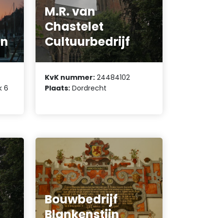
M.R. van
Chastelet
en
Cultuurbedrijf
KvK nummer:
24484102
k 6
Plaats:
Dordrecht
Bouwbedrijf
Blankenstijn