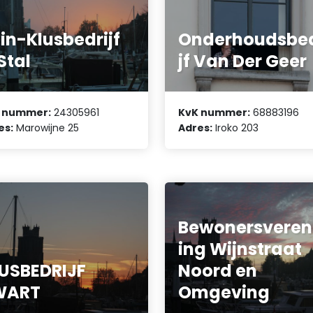
in-Klusbedrijf
Onderhoudsbed
 Stal
jf Van Der Geer
 nummer:
24305961
KvK nummer:
68883196
es:
Marowijne 25
Adres:
Iroko 203
Bewonersveren
ing Wijnstraat
USBEDRIJF
Noord en
WART
Omgeving