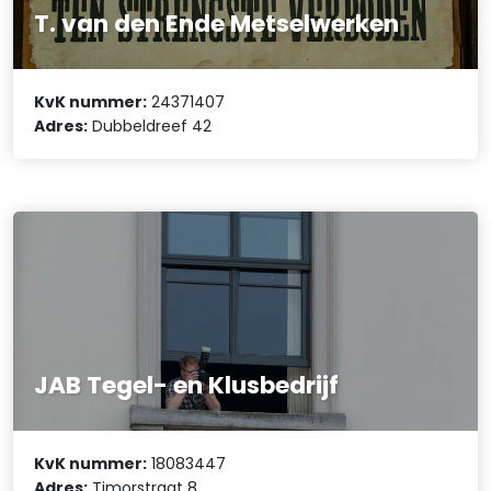
T. van den Ende Metselwerken
KvK nummer:
24371407
Adres:
Dubbeldreef 42
JAB Tegel- en Klusbedrijf
KvK nummer:
18083447
Adres:
Timorstraat 8