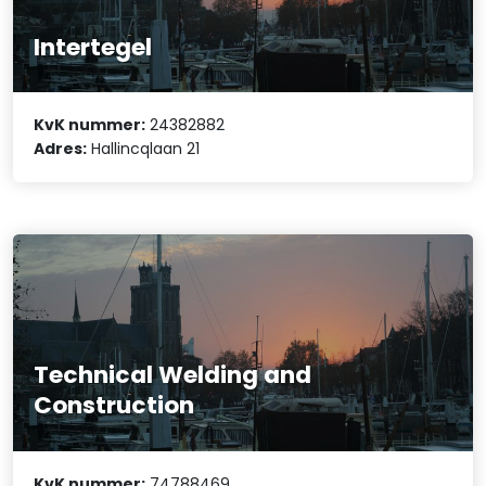
Intertegel
KvK nummer:
24382882
Adres:
Hallincqlaan 21
Technical Welding and
Construction
KvK nummer:
74788469