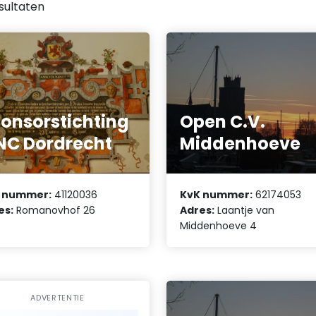
sultaten
onsorstichting
Open C.V.
C Dordrecht
Middenhoeve
 nummer:
41120036
KvK nummer:
62174053
es:
Romanovhof 26
Adres:
Laantje van
Middenhoeve 4
ADVERTENTIE