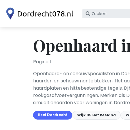
Zoek
op
bedrijfsnaam
of
Openhaard i
KvK
nummer
Pagina 1
Openhaard- en schouwspecialisten in Dordr
haarden en schouwmantelstukken. Het aan
haardplaten en hittebestendige tegels. Bi
rookgasafvoervergunningen. Merken als Dru
simualtiehaarden voor woningen in Dordr
Heel Dordrecht
Wijk 05 Het Reeland
Wi