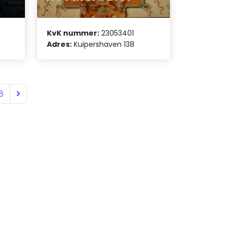
KvK nummer:
23053401
Adres:
Kuipershaven 138
8