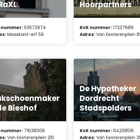
RaXL
Hoorpartners
 nummer:
63572974
KvK nummer:
17237689
es:
Maaskant-erf 59
Adres:
Van Eesterenplein 8
De Hypotheker
akschoenmaker
Dordrecht
 de Bieshof
Stadspolders
 nummer:
71638008
KvK nummer:
64208516
es:
Van Eesterenplein 210
Adres:
Van Eesterenplein 