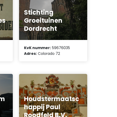
Stichting
es
Groeituinen
Dordrecht
KvK nummer:
59676035
Adres:
Colorado 72
im
Houdstermaatsc
happij Paul
Roodfeld B.V.