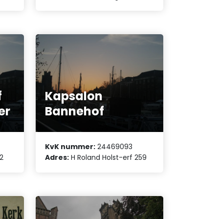
f
Kapsalon
er
Bannehof
KvK nummer:
24469093
2
Adres:
H Roland Holst-erf 259