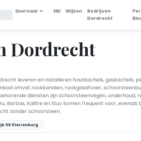
Snel naar
SBI
Wijken
Bedrijven
Per
Dordrecht
Blo
n Dordrecht
echt leveren en installeren houtkachels, gaskachels, pe
bod omvat rookkanalen, rookgasafvoer, schoorsteenbuize
jbehorende diensten zijn schoorsteenvegen, onderhoud, r
, Barbas, Kalfire en Stuv komen frequent voor, evenals 
echt zonder schoorsteen.
jk 09 Sterrenburg