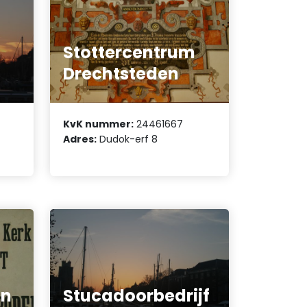
Stottercentrum
Drechtsteden
KvK nummer:
24461667
Adres:
Dudok-erf 8
en
Stucadoorbedrijf