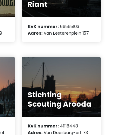
Riant
KvK nummer:
66565103
9
Adres:
Van Eesterenplein 157
Stichting
Scouting Arooda
KvK nummer:
41118448
254
Adres:
Van Doesburg-erf 73