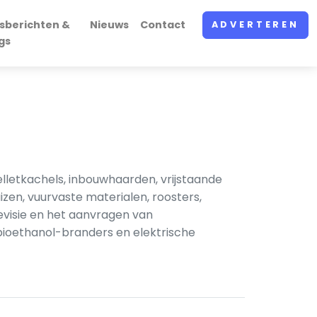
sberichten &
Nieuws
Contact
ADVERTEREN
gs
lletkachels, inbouwhaarden, vrijstaande
n, vuurvaste materialen, roosters,
evisie en het aanvragen van
bioethanol-branders en elektrische