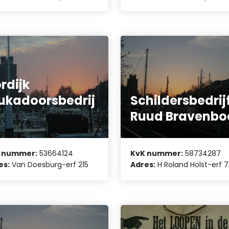
rdijk
ukadoorsbedrij
Schildersbedrij
Ruud Bravenbo
 nummer:
53664124
KvK nummer:
58734287
es:
Van Doesburg-erf 215
Adres:
H Roland Holst-erf 7