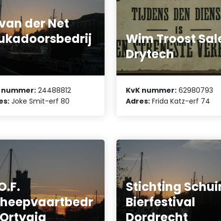
 van der Net
ukadoorsbedrij
Wim Troost Sal
Drytech
 nummer:
24488812
KvK nummer:
62980793
es:
Joke Smit-erf 80
Adres:
Frida Katz-erf 74
O.F.
Stichting Schu
heepvaartbedr
Bierfestival
f Ortygia
Dordrecht