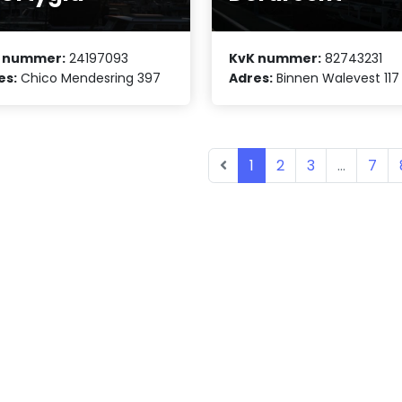
 nummer:
24197093
KvK nummer:
82743231
es:
Chico Mendesring 397
Adres:
Binnen Walevest 117
1
2
3
...
7