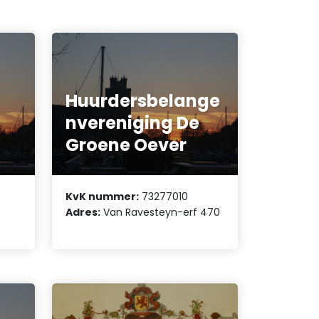
Huurdersbelange
nvereniging De
Groene Oever
KvK nummer:
73277010
Adres:
Van Ravesteyn-erf 470