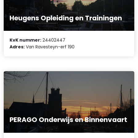
Heugens Opleiding en Trainingen
KvK nummer:
24402447
Adres:
Van Ravesteyn-erf 190
PERAGO Onderwijs en Binnenvaart