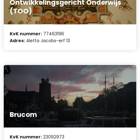
Ontwikkelingsgericht Onderwijs
(TOO)
KvK nummer:
77463196
Adres:
Aletta Jacobs-erf 13
Brucom
KvK nummer:
23092973