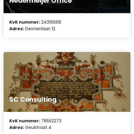
Nedermeijer Office
KvK nummer:
24316668
Adres:
Dennenlaan 12
SC Consulting
KvK nummer:
78552273
Adres:
Geulstraat 4