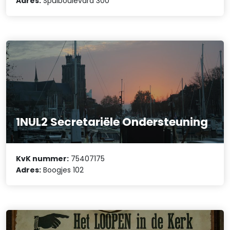
Adres:
Spuiboulevard 300
1NUL2 Secretariële Ondersteuning
KvK nummer:
75407175
Adres:
Boogjes 102