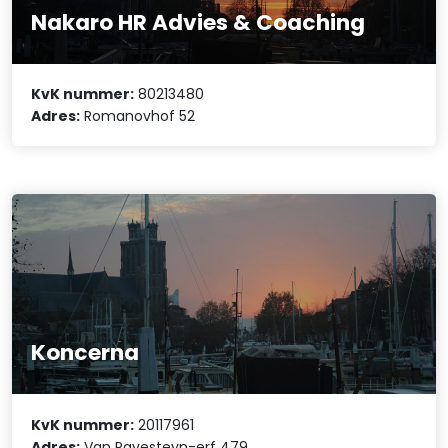
Nakaro HR Advies & Coaching
KvK nummer:
80213480
Adres:
Romanovhof 52
Koncerna
KvK nummer:
20117961
Adres:
Van Ravesteyn-erf 479