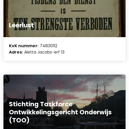
Leerlust
KvK nummer:
74830112
Adres:
Aletta Jacobs-erf 13
Stichting Taskforce
Ontwikkelingsgericht Onderwijs
(TOO)