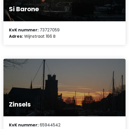
Si Barone
KvK nummer:
73727059
Adres:
Wijnstraat 166 B
Zinsels
KvK nummer:
65944542