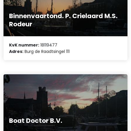
Binnenvaartond. P. Crielaard M.S.
Rodeur
KvK nummer:
18119477
Adres:
Burg de Raadtsingel 111
Boat Doctor B.V.