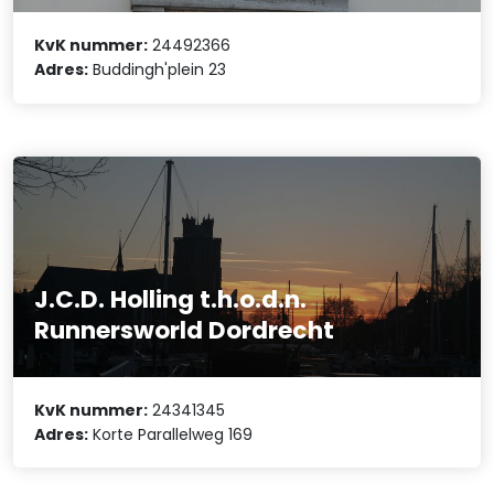
KvK nummer:
24492366
Adres:
Buddingh'plein 23
J.C.D. Holling t.h.o.d.n.
Runnersworld Dordrecht
KvK nummer:
24341345
Adres:
Korte Parallelweg 169