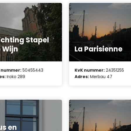
ichting Stapel
 Wijn
La Parisienne
 nummer:
50455443
KvK nummer:
24351255
es:
Iroko 289
Adres:
Merbau 47
us en