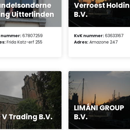
ndelsonderne
Verroest Holdi
ng Uitterlinden
B.V.
 nummer:
67807259
KvK nummer:
63633167
es:
Frida Katz-erf 255
Adres:
Amazone 247
LIMÁNI GROUP
+ V Trading B.V.
B.V.