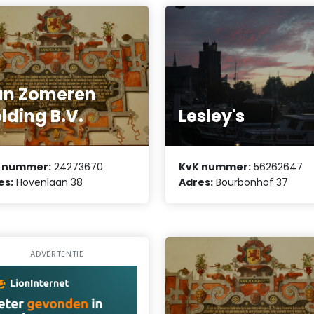
an Zomeren
lding B.V.
Lesley's
 nummer:
24273670
KvK nummer:
56262647
es:
Hovenlaan 38
Adres:
Bourbonhof 37
ADVERTENTIE