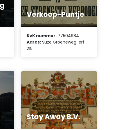
ng
Verkoop-Puntje
KvK nummer:
77504984
Adres:
Suze Groeneweg-erf
215
Stay Away B.V.