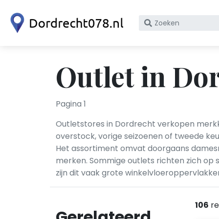
Zoek
op
bedrijfsnaam
of
Outlet in Do
KvK
nummer
Pagina 1
Outletstores in Dordrecht verkopen merkkl
overstock, vorige seizoenen of tweede keus
Het assortiment omvat doorgaans damesmo
merken. Sommige outlets richten zich op s
zijn dit vaak grote winkelvloeroppervlak
106
re
Gerelateerd