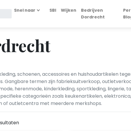
Snel naar
SBI
Wijken
Bedrijven
Per
Dordrecht
Blo
rdrecht
eding, schoenen, accessoires en huishoudartikelen tegen
. Gangbare termen zijn fabrieksuitverkoop, outletverkoop,
de, herenmode, kinderkleding, sportkleding, lingerie, 
pecifieke categorieën zoals keukenartikelen, elektronica,
ken of outletcentra met meerdere merkshops.
sultaten