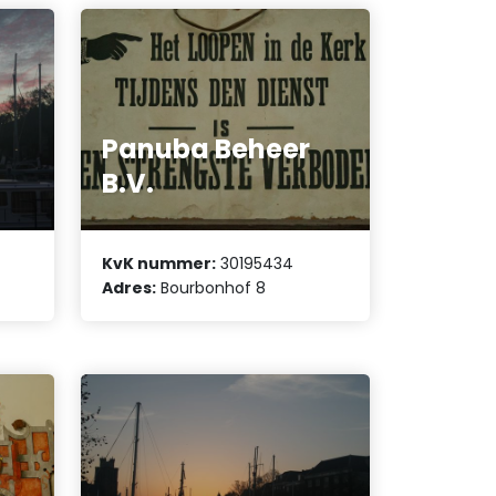
Panuba Beheer
B.V.
KvK nummer:
30195434
Adres:
Bourbonhof 8