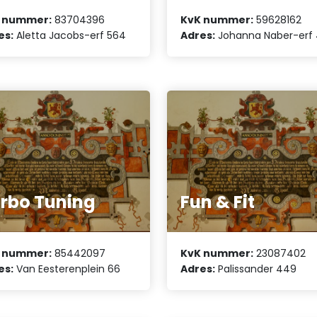
 nummer:
83704396
KvK nummer:
59628162
es:
Aletta Jacobs-erf 564
Adres:
Johanna Naber-erf 
rbo Tuning
Fun & Fit
 nummer:
85442097
KvK nummer:
23087402
es:
Van Eesterenplein 66
Adres:
Palissander 449