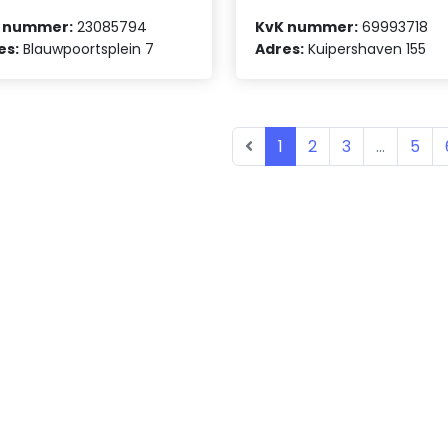
 nummer:
23085794
KvK nummer:
69993718
es:
Blauwpoortsplein 7
Adres:
Kuipershaven 155
1
2
3
...
5