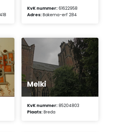
KvK nummer:
61622958
418
Adres:
Bakema-erf 284
Melki
KvK nummer:
85204803
Plaats:
Breda