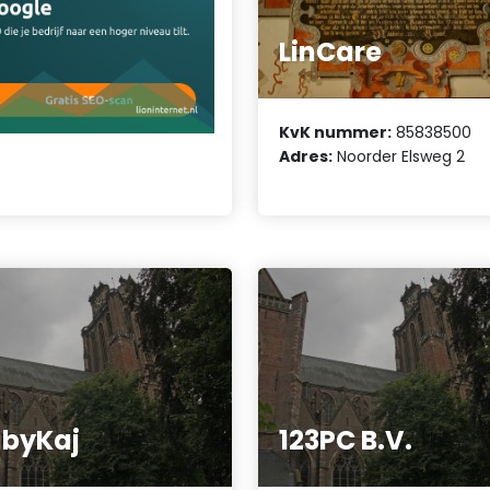
LinCare
KvK nummer:
85838500
Adres:
Noorder Elsweg 2
byKaj
123PC B.V.