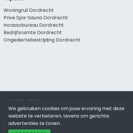
Woningruil Dordrecht
Prive Spa-Sauna Dordrecht
Incassobureau Dordrecht
Bedrijfsruimte Dordrecht
Ongediertebestrijding Dordrecht
© 2019 - 2026 Realisatie en SEO door
SEO-bureau
Lion
We gebruiken cookies om jouw ervaring met deze
Internet. Betaal alleen voor bewezen resultaten?
SEO
optimalisatie No Cure No Pay
.
Dordrecht
is onderdeel van
website te verbeteren, tevens om gerichte
Lion Internet.
advertenties te tonen.
Beeldcredits