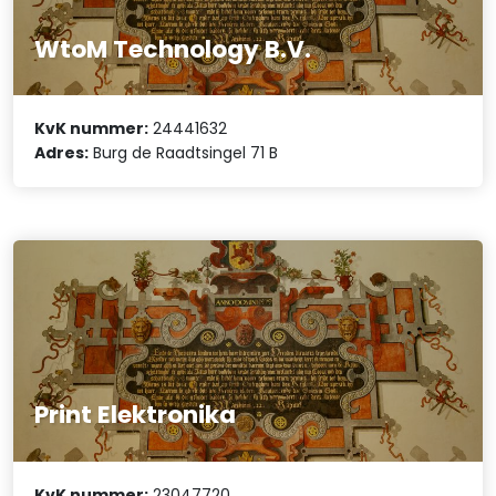
WtoM Technology B.V.
KvK nummer:
24441632
Adres:
Burg de Raadtsingel 71 B
Print Elektronika
KvK nummer:
23047720