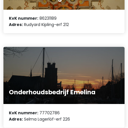
KvK nummer:
86231189
Adres:
Rudyard Kipling-erf 212
Onderhoudsbedrijf Emelina
KvK nummer:
77702786
Adres:
Selma Lagerlöf-erf 226