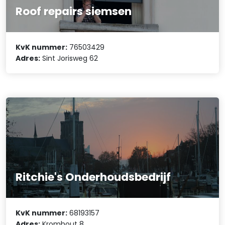
Roof repairs siemsen
KvK nummer:
76503429
Adres:
Sint Jorisweg 62
Ritchie's Onderhoudsbedrijf
KvK nummer:
68193157
Adres:
Kromhout 8