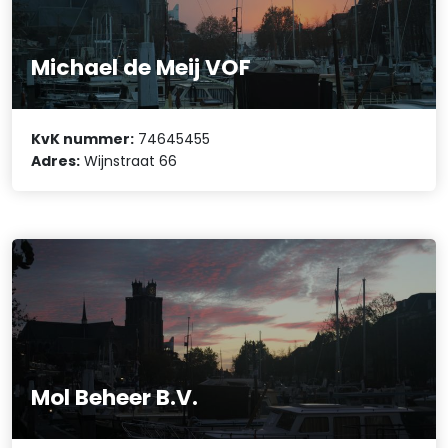
Michael de Meij VOF
KvK nummer:
74645455
Adres:
Wijnstraat 66
Mol Beheer B.V.