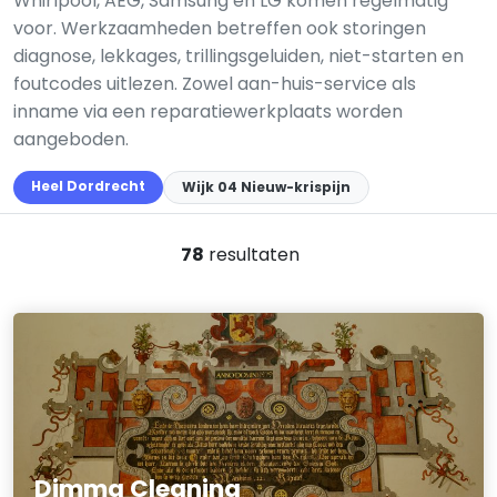
Whirlpool, AEG, Samsung en LG komen regelmatig
voor. Werkzaamheden betreffen ook storingen
diagnose, lekkages, trillingsgeluiden, niet-starten en
foutcodes uitlezen. Zowel aan-huis-service als
inname via een reparatiewerkplaats worden
aangeboden.
Heel Dordrecht
Wijk 04 Nieuw-krispijn
78
resultaten
Dimma Cleaning