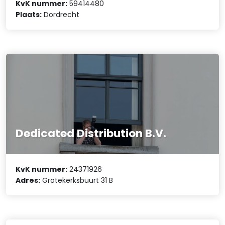
KvK nummer:
59414480
Plaats:
Dordrecht
Dedicated Distribution B.V.
KvK nummer:
24371926
Adres:
Grotekerksbuurt 31 B