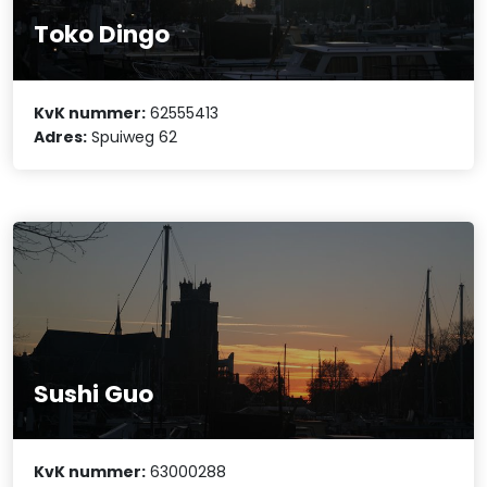
Toko Dingo
KvK nummer:
62555413
Adres:
Spuiweg 62
Sushi Guo
KvK nummer:
63000288