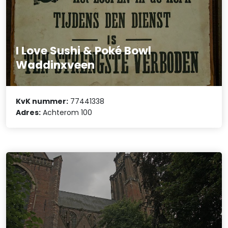
I Love Sushi & Poké Bowl
Waddinxveen
KvK nummer:
77441338
Adres:
Achterom 100