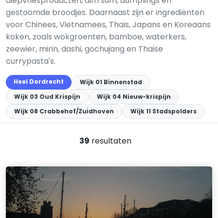
diepvriesproducten, dim sum, dumplings en
gestoomde broodjes. Daarnaast zijn er ingrediënten
voor Chinees, Vietnamees, Thais, Japans en Koreaans
koken, zoals wokgroenten, bamboe, waterkers,
zeewier, mirin, dashi, gochujang en Thaise
currypasta's.
Heel Dordrecht
Wijk 01 Binnenstad
Wijk 03 Oud Krispijn
Wijk 04 Nieuw-krispijn
Wijk 08 Crabbehof/Zuidhoven
Wijk 11 Stadspolders
39
resultaten